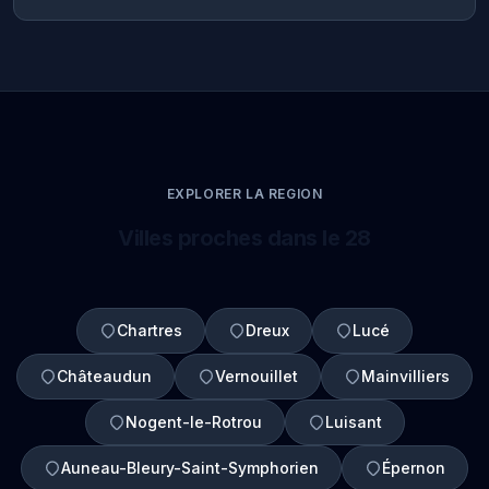
EXPLORER LA REGION
Villes proches dans le 28
Chartres
Dreux
Lucé
Châteaudun
Vernouillet
Mainvilliers
Nogent-le-Rotrou
Luisant
Auneau-Bleury-Saint-Symphorien
Épernon