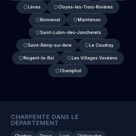
Lèves
Cloyes-les-Trois-Rivières
Bonneval
Maintenon
Saint-Lubin-des-Joncherets
Saint-Rémy-sur-Avre
Le Coudray
Nogent-le-Roi
Les Villages Vovéens
Champhol
CHARPENTE DANS LE
DÉPARTEMENT
Chartres
Dreux
Lucé
Châteaudun