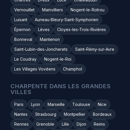
Vernouillet
Mainvilliers
Nogent-le-Rotrou
Luisant
Auneau-Bleury-Saint-Symphorien
Épernon
Lèves
Cloyes-les-Trois-Rivières
Bonneval
Maintenon
Saint-Lubin-des-Joncherets
Saint-Rémy-sur-Avre
Le Coudray
Nogent-le-Roi
Les Villages Vovéens
Champhol
CHARPENTE DANS LES GRANDES
VILLES
Paris
Lyon
Marseille
Toulouse
Nice
Nantes
Strasbourg
Montpellier
Bordeaux
Rennes
Grenoble
Lille
Dijon
Reims