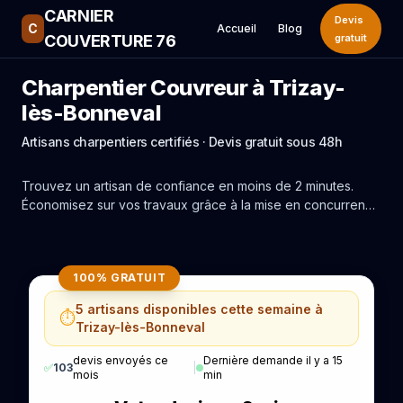
CARNIER
Devis
C
Accueil
Blog
COUVERTURE 76
gratuit
Charpentier Couvreur à Trizay-
lès-Bonneval
Artisans charpentiers certifiés · Devis gratuit sous 48h
Trouvez un artisan de confiance en moins de 2 minutes.
Économisez sur vos travaux grâce à la mise en concurrence
réelle des experts de Trizay-lès-Bonneval.
100% GRATUIT
5 artisans disponibles cette semaine à
⏱️
Trizay-lès-Bonneval
devis envoyés ce
Dernière demande il y a 15
✅
103
|
mois
min