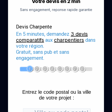
Votre devis en 2 min
Sans engagement, reponse rapide garantie
Devis Charpente
En 5 minutes, demandez
3 devis
comparatifs
aux
charpentiers
dans
votre région.
Gratuit, sans pub et sans
engagement.
1
2
3
4
5
6
7
8
Entrez le code postal ou la ville
de votre projet :