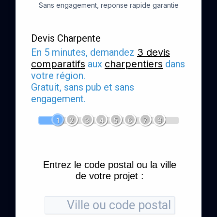
Sans engagement, reponse rapide garantie
Devis Charpente
En 5 minutes, demandez
3 devis
comparatifs
aux
charpentiers
dans
votre région.
Gratuit, sans pub et sans
engagement.
1
2
3
4
5
6
7
8
Entrez le code postal ou la ville
de votre projet :