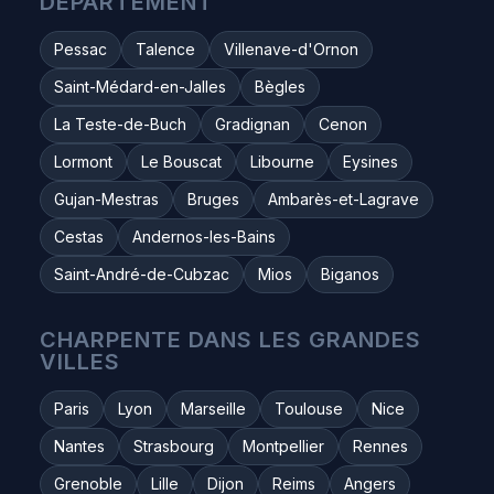
DÉPARTEMENT
Pessac
Talence
Villenave-d'Ornon
Saint-Médard-en-Jalles
Bègles
La Teste-de-Buch
Gradignan
Cenon
Lormont
Le Bouscat
Libourne
Eysines
Gujan-Mestras
Bruges
Ambarès-et-Lagrave
Cestas
Andernos-les-Bains
Saint-André-de-Cubzac
Mios
Biganos
CHARPENTE DANS LES GRANDES
VILLES
Paris
Lyon
Marseille
Toulouse
Nice
Nantes
Strasbourg
Montpellier
Rennes
Grenoble
Lille
Dijon
Reims
Angers