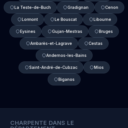
La Teste-de-Buch
Gradignan
Cenon
Lormont
Le Bouscat
Libourne
Eysines
Gujan-Mestras
Bruges
Ambarès-et-Lagrave
Cestas
Andernos-les-Bains
Saint-André-de-Cubzac
Mios
Biganos
CHARPENTE DANS LE