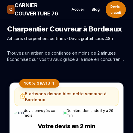
CARNIER
Devis
C
Accueil
Blog
COUVERTURE 76
gratuit
Charpentier Couvreur à Bordeaux
Artisans charpentiers certifiés · Devis gratuit sous 48h
Trouvez un artisan de confiance en moins de 2 minutes.
Économisez sur vos travaux grâce à la mise en concurrence
réelle des experts de Bordeaux.
100% GRATUIT
5 artisans disponibles cette semaine à
⏱️
Bordeaux
devis envoyés ce
Dernière demande il y a 29
✅
183
|
mois
min
Votre devis en 2 min