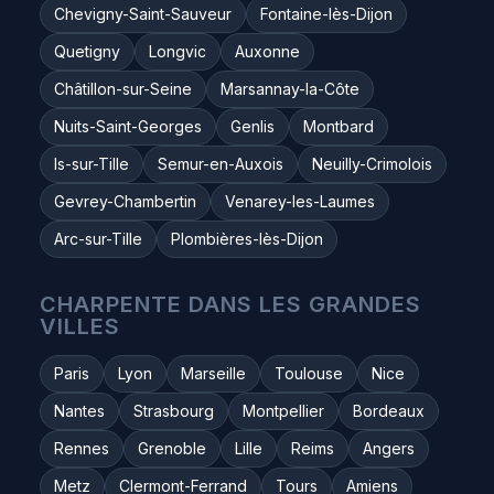
Chevigny-Saint-Sauveur
Fontaine-lès-Dijon
Quetigny
Longvic
Auxonne
Châtillon-sur-Seine
Marsannay-la-Côte
Nuits-Saint-Georges
Genlis
Montbard
Is-sur-Tille
Semur-en-Auxois
Neuilly-Crimolois
Gevrey-Chambertin
Venarey-les-Laumes
Arc-sur-Tille
Plombières-lès-Dijon
CHARPENTE DANS LES GRANDES
VILLES
Paris
Lyon
Marseille
Toulouse
Nice
Nantes
Strasbourg
Montpellier
Bordeaux
Rennes
Grenoble
Lille
Reims
Angers
Metz
Clermont-Ferrand
Tours
Amiens