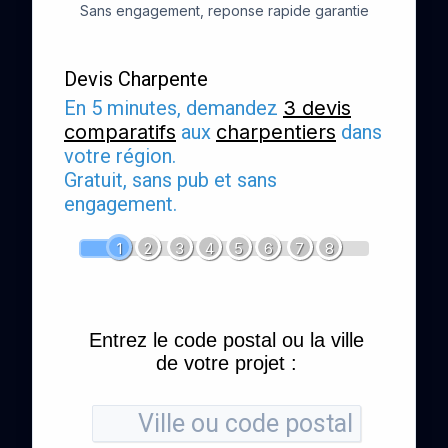
Sans engagement, reponse rapide garantie
Devis Charpente
En 5 minutes, demandez
3 devis
comparatifs
aux
charpentiers
dans
votre région.
Gratuit, sans pub et sans
engagement.
1
2
3
4
5
6
7
8
Entrez le code postal ou la ville
de votre projet :