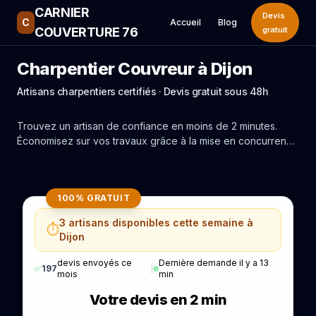
CARNIER
Devis
C
Accueil
Blog
COUVERTURE 76
gratuit
Charpentier Couvreur à Dijon
Artisans charpentiers certifiés · Devis gratuit sous 48h
Trouvez un artisan de confiance en moins de 2 minutes.
Économisez sur vos travaux grâce à la mise en concurrence
réelle des experts de Dijon.
100% GRATUIT
3 artisans disponibles cette semaine à
⏱️
Dijon
devis envoyés ce
Dernière demande il y a 13
✅
197
|
mois
min
Votre devis en 2 min