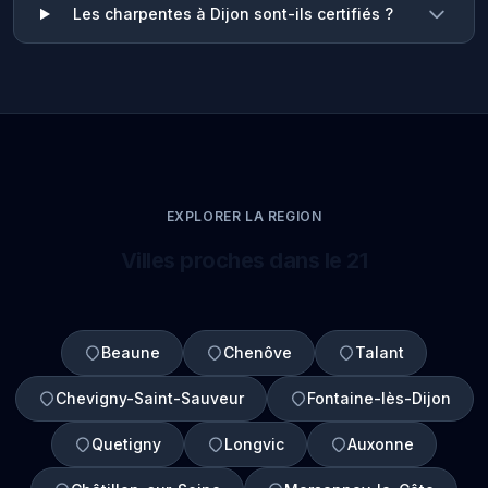
Les charpentes à Dijon sont-ils certifiés ?
EXPLORER LA REGION
Villes proches dans le 21
Beaune
Chenôve
Talant
Chevigny-Saint-Sauveur
Fontaine-lès-Dijon
Quetigny
Longvic
Auxonne