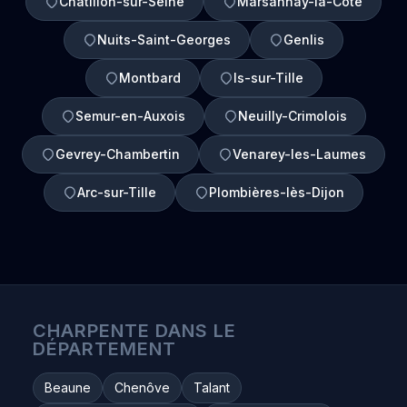
Châtillon-sur-Seine
Marsannay-la-Côte
Nuits-Saint-Georges
Genlis
Montbard
Is-sur-Tille
Semur-en-Auxois
Neuilly-Crimolois
Gevrey-Chambertin
Venarey-les-Laumes
Arc-sur-Tille
Plombières-lès-Dijon
CHARPENTE DANS LE
DÉPARTEMENT
Beaune
Chenôve
Talant