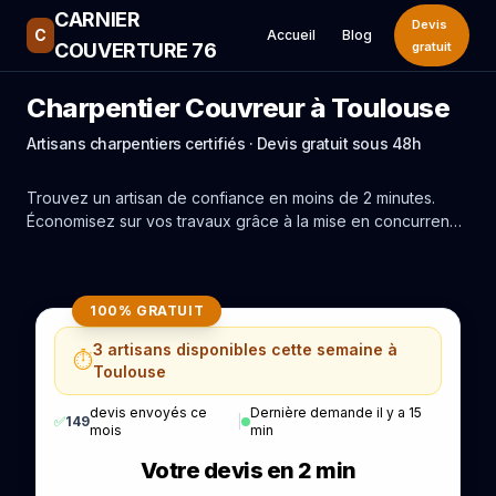
CARNIER
Devis
C
Accueil
Blog
COUVERTURE 76
gratuit
Charpentier Couvreur à Toulouse
Artisans charpentiers certifiés · Devis gratuit sous 48h
Trouvez un artisan de confiance en moins de 2 minutes.
Économisez sur vos travaux grâce à la mise en concurrence
réelle des experts de Toulouse.
100% GRATUIT
3 artisans disponibles cette semaine à
⏱️
Toulouse
devis envoyés ce
Dernière demande il y a 15
✅
149
|
mois
min
Votre devis en 2 min