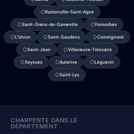
Ramonville-Saint-Agne
Saint-Orens-de-Gameville
Fonsorbes
L'Union
Saint-Gaudens
Castelginest
Saint-Jean
Villeneuve-Tolosane
Seysses
Auterive
Léguevin
Saint-Lys
CHARPENTE DANS LE
DÉPARTEMENT