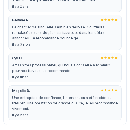
Très bonne expérience globale et tarif très correct.
il y a 2 ans
Beltane P.
Le chantier de zinguerie s’est bien déroulé. Gouttières
remplacées sans dégât ni salissure, et dans les délais
annoncés. Je recommande pour ce ge…
il y a 3 mois
Cyril L.
Artisan très professionnel, qui nous a conseillé aux mieux
pour nos travaux. Je recommande
il y a un an
Magalie D.
Une entreprise de confiance, l'intervention a été rapide et
très pro, une prestation de grande qualité, je les recommande
vivement.
il y a 2 ans