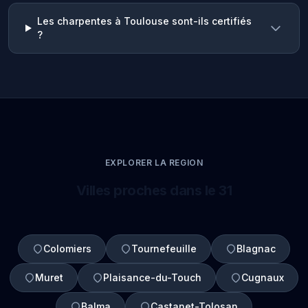
Les charpentes à Toulouse sont-ils certifiés
?
EXPLORER LA REGION
Villes proches dans le 31
Colomiers
Tournefeuille
Blagnac
Muret
Plaisance-du-Touch
Cugnaux
Balma
Castanet-Tolosan