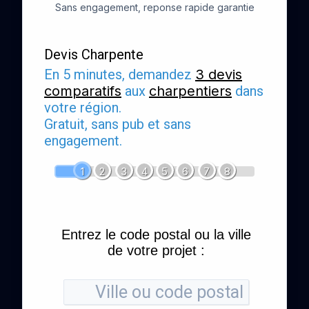
Sans engagement, reponse rapide garantie
Devis Charpente
En 5 minutes, demandez
3 devis
comparatifs
aux
charpentiers
dans
votre région.
Gratuit, sans pub et sans
engagement.
1
2
3
4
5
6
7
8
Entrez le code postal ou la ville
de votre projet :