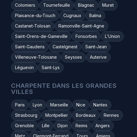
Colomiers
Tournefeuille
Blagnac
Muret
Plaisance-du-Touch
Cugnaux
Balma
Castanet-Tolosan
Ramonville-Saint-Agne
Saint-Orens-de-Gameville
Fonsorbes
L'Union
Saint-Gaudens
Castelginest
Saint-Jean
Villeneuve-Tolosane
Seysses
Auterive
Léguevin
Saint-Lys
CHARPENTE DANS LES GRANDES
VILLES
Paris
Lyon
Marseille
Nice
Nantes
Strasbourg
Montpellier
Bordeaux
Rennes
Grenoble
Lille
Dijon
Reims
Angers
Metz
Clermont-Ferrand
Tours
Amiens