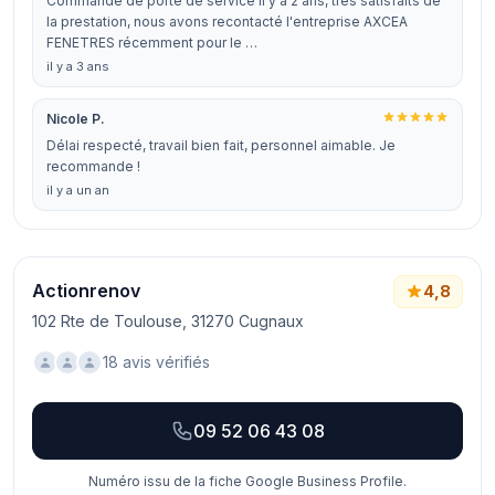
Commande de porte de service il y a 2 ans, très satisfaits de
la prestation, nous avons recontacté l'entreprise AXCEA
FENETRES récemment pour le …
il y a 3 ans
Nicole P.
Délai respecté, travail bien fait, personnel aimable. Je
recommande !
il y a un an
Actionrenov
4,8
102 Rte de Toulouse, 31270 Cugnaux
18 avis vérifiés
09 52 06 43 08
Numéro issu de la fiche Google Business Profile.