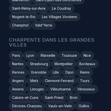
Saint-Rémy-sur-Avre
Le Coudray
Nogent-le-Roi
Les Villages Vovéens
Champhol
Vald'Yerre
CHARPENTE DANS LES GRANDES
VILLES
Paris
Lyon
Marseille
Toulouse
Nice
Nantes
Strasbourg
Montpellier
Bordeaux
Rennes
Grenoble
Lille
Dijon
Reims
Angers
Metz
Clermont-Ferrand
Tours
Amiens
Limoges
Villeurbanne
Vénissieux
Caluire-et-Cuire
Saint-Priest
Bron
Décines-Charpieu
Vaulx-en-Velin
Oullins