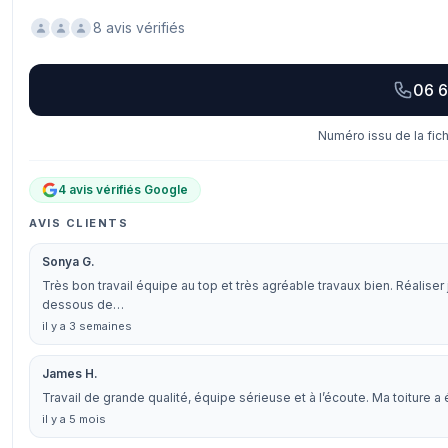
8 avis vérifiés
06 6
Numéro issu de la fic
4 avis vérifiés Google
AVIS CLIENTS
Sonya G.
Très bon travail équipe au top et très agréable travaux bien. Réali
dessous de…
il y a 3 semaines
James H.
Travail de grande qualité, équipe sérieuse et à l’écoute. Ma toiture a 
il y a 5 mois