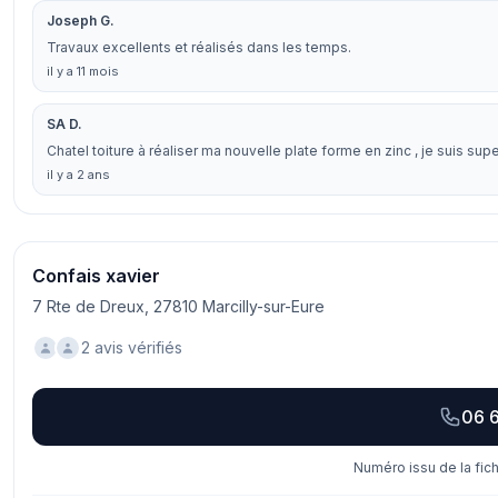
Joseph G.
Travaux excellents et réalisés dans les temps.
il y a 11 mois
SA D.
Chatel toiture à réaliser ma nouvelle plate forme en zinc , je suis supe
il y a 2 ans
Confais xavier
7 Rte de Dreux, 27810 Marcilly-sur-Eure
2 avis vérifiés
06 6
Numéro issu de la fic