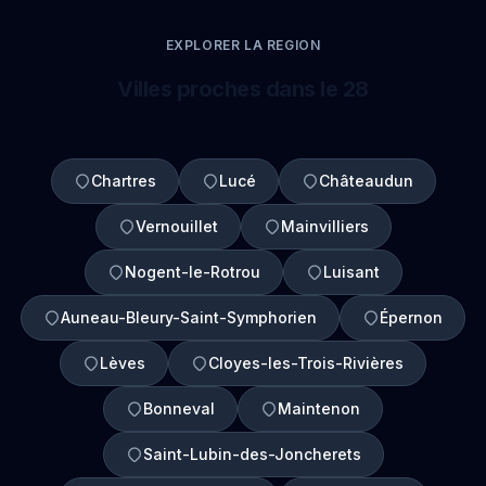
EXPLORER LA REGION
Villes proches dans le 28
Chartres
Lucé
Châteaudun
Vernouillet
Mainvilliers
Nogent-le-Rotrou
Luisant
Auneau-Bleury-Saint-Symphorien
Épernon
Lèves
Cloyes-les-Trois-Rivières
Bonneval
Maintenon
Saint-Lubin-des-Joncherets