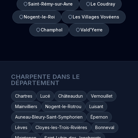
Saint-Rémy-sur-Avre
Le Coudray
Nogent-le-Roi
Les Villages Vovéens
Champhol
Vald'Yerre
CHARPENTE DANS LE
DÉPARTEMENT
Chartres
Lucé
Châteaudun
Vernouillet
Mainvilliers
Nogent-le-Rotrou
Luisant
Auneau-Bleury-Saint-Symphorien
Épernon
Lèves
Cloyes-les-Trois-Rivières
Bonneval
Maintenon
Saint-Lubin-des-Joncherets