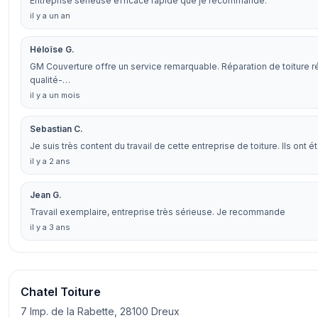
Entreprise sérieuse efficace rapide que je recommande.
il y a un an
Héloïse G.
GM Couverture offre un service remarquable. Réparation de toiture réa
qualité-…
il y a un mois
Sebastian C.
Je suis très content du travail de cette entreprise de toiture. Ils ont é
il y a 2 ans
Jean G.
Travail exemplaire, entreprise très sérieuse. Je recommande
il y a 3 ans
Chatel Toiture
7 Imp. de la Rabette, 28100 Dreux