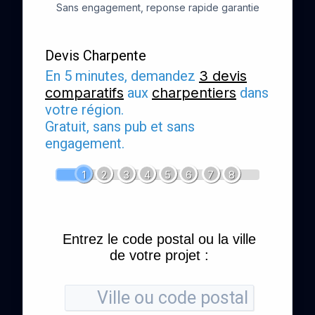
Sans engagement, reponse rapide garantie
Devis Charpente
En 5 minutes, demandez
3 devis
comparatifs
aux
charpentiers
dans
votre région.
Gratuit, sans pub et sans
engagement.
1
2
3
4
5
6
7
8
Entrez le code postal ou la ville
de votre projet :