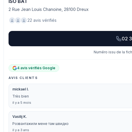
ISO BAT
2 Rue Jean Louis Chanoine, 28100 Dreux
22 avis vérifiés
02 3
Numéro issu de la fic
4 avis vérifiés Google
AVIS CLIENTS
mickael I.
Très bien
il y a 5 mois
Vasilij K.
Розвантажили мене там швидко
il y a 3 ans