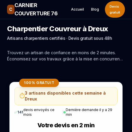
CARNIER
Devis
C
Accueil
Blog
COUVERTURE 76
gratuit
Charpentier Couvreur à Dreux
Artisans charpentiers certifiés · Devis gratuit sous 48h
Trouvez un artisan de confiance en moins de 2 minutes.
Économisez sur vos travaux grâce à la mise en concurrence
réelle des experts de Dreux.
100% GRATUIT
3 artisans disponibles cette semaine à
⏱️
Dreux
devis envoyés ce
Dernière demande il y a 29
✅
141
|
mois
min
Votre devis en 2 min