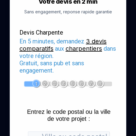
Votre devis en 2 min
Sans engagement, reponse rapide garantie
Devis Charpente
En 5 minutes, demandez
3 devis
comparatifs
aux
charpentiers
dans
votre région.
Gratuit, sans pub et sans
engagement.
1
2
3
4
5
6
7
8
Entrez le code postal ou la ville
de votre projet :