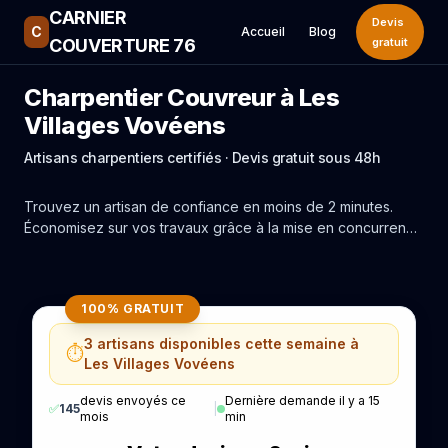
CARNIER
Devis
C
Accueil
Blog
COUVERTURE 76
gratuit
Charpentier Couvreur à Les
Villages Vovéens
Artisans charpentiers certifiés · Devis gratuit sous 48h
Trouvez un artisan de confiance en moins de 2 minutes.
Économisez sur vos travaux grâce à la mise en concurrence
réelle des experts de Les Villages Vovéens.
100% GRATUIT
3 artisans disponibles cette semaine à
⏱️
Les Villages Vovéens
devis envoyés ce
Dernière demande il y a 15
✅
145
|
mois
min