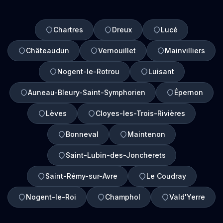
Chartres
Dreux
Lucé
Châteaudun
Vernouillet
Mainvilliers
Nogent-le-Rotrou
Luisant
Auneau-Bleury-Saint-Symphorien
Épernon
Lèves
Cloyes-les-Trois-Rivières
Bonneval
Maintenon
Saint-Lubin-des-Joncherets
Saint-Rémy-sur-Avre
Le Coudray
Nogent-le-Roi
Champhol
Vald'Yerre