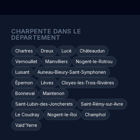
CHARPENTE DANS LE
DÉPARTEMENT
Chartres
Dreux
Lucé
Châteaudun
Vernouillet
Mainvilliers
Nogent-le-Rotrou
Luisant
Auneau-Bleury-Saint-Symphorien
Épernon
Lèves
Cloyes-les-Trois-Rivières
Bonneval
Maintenon
Saint-Lubin-des-Joncherets
Saint-Rémy-sur-Avre
Le Coudray
Nogent-le-Roi
Champhol
Vald'Yerre