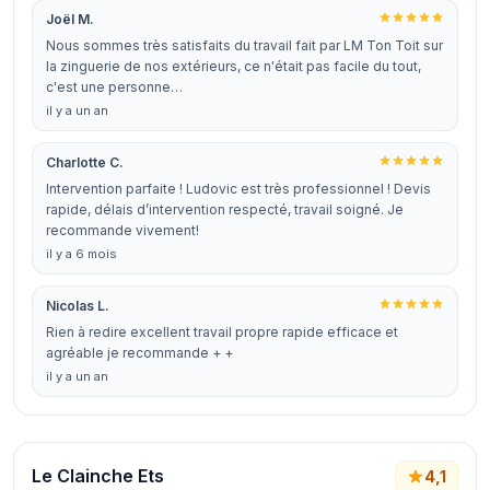
Joël M.
Nous sommes très satisfaits du travail fait par LM Ton Toit sur
la zinguerie de nos extérieurs, ce n'était pas facile du tout,
c'est une personne…
il y a un an
Charlotte C.
Intervention parfaite ! Ludovic est très professionnel ! Devis
rapide, délais d’intervention respecté, travail soigné. Je
recommande vivement!
il y a 6 mois
Nicolas L.
Rien à redire excellent travail propre rapide efficace et
agréable je recommande + +
il y a un an
Le Clainche Ets
4,1