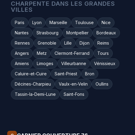
CHARPENTE DANS LES GRANDES
VILLES
Paris
Lyon
Marseille
Toulouse
Nice
Nantes
Strasbourg
Montpellier
Bordeaux
Rennes
Grenoble
Lille
Dijon
Reims
Angers
Metz
Clermont-Ferrand
Tours
Amiens
Limoges
Villeurbanne
Vénissieux
Caluire-et-Cuire
Saint-Priest
Bron
Décines-Charpieu
Vaulx-en-Velin
Oullins
Tassin-la-Demi-Lune
Saint-Fons