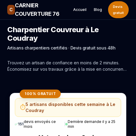
CARNIER
Devis
C
Accueil
Blog
COUVERTURE 76
gratuit
Charpentier Couvreur à Le
Coudray
Artisans charpentiers certifiés · Devis gratuit sous 48h
Trouvez un artisan de confiance en moins de 2 minutes.
Économisez sur vos travaux grâce à la mise en concurrence
réelle des experts de Le Coudray.
100% GRATUIT
5 artisans disponibles cette semaine à Le
⏱️
Coudray
devis envoyés ce
Dernière demande il y a 25
✅
151
|
mois
min