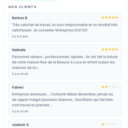
AVIS CLIENTS
Barbas B.
Très satisfait du travail, un suivi irréprochable et un résultat très
satisfaisant. Je conseille l’entreprise DUFOIX
il y a 2 ans
Nathalie
Personnel sérieux , professionnel, rapides . Ils ont fait la toiture
de notre maison Rue de la Beauce à Luce et refont toutes les
maisons de la r…
il y a un an
Fabien
Entreprise douteuse.... Contacté début décembre, jamais eu
de rappel malgré plusieurs relances...Secrétaire qui fait bien
sont travail en prenant…
il y a un an
vladimir S.