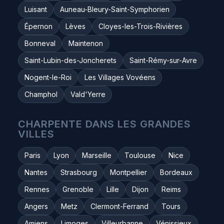
Luisant
Auneau-Bleury-Saint-Symphorien
Épernon
Lèves
Cloyes-les-Trois-Rivières
Bonneval
Maintenon
Saint-Lubin-des-Joncherets
Saint-Rémy-sur-Avre
Nogent-le-Roi
Les Villages Vovéens
Champhol
Vald'Yerre
CHARPENTE DANS LES GRANDES
VILLES
Paris
Lyon
Marseille
Toulouse
Nice
Nantes
Strasbourg
Montpellier
Bordeaux
Rennes
Grenoble
Lille
Dijon
Reims
Angers
Metz
Clermont-Ferrand
Tours
Amiens
Limoges
Villeurbanne
Vénissieux