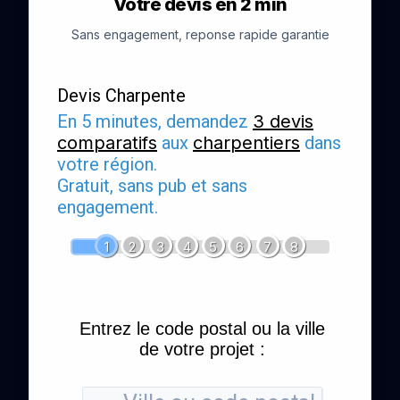
Votre devis en 2 min
Sans engagement, reponse rapide garantie
Devis Charpente
En 5 minutes, demandez
3 devis
comparatifs
aux
charpentiers
dans
votre région.
Gratuit, sans pub et sans
engagement.
1
2
3
4
5
6
7
8
Entrez le code postal ou la ville
de votre projet :