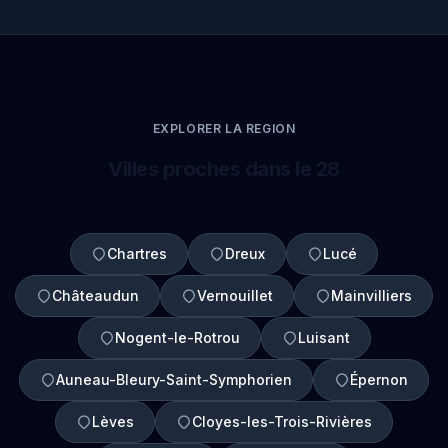
EXPLORER LA REGION
Villes proches dans le 28
Chartres
Dreux
Lucé
Châteaudun
Vernouillet
Mainvilliers
Nogent-le-Rotrou
Luisant
Auneau-Bleury-Saint-Symphorien
Épernon
Lèves
Cloyes-les-Trois-Rivières