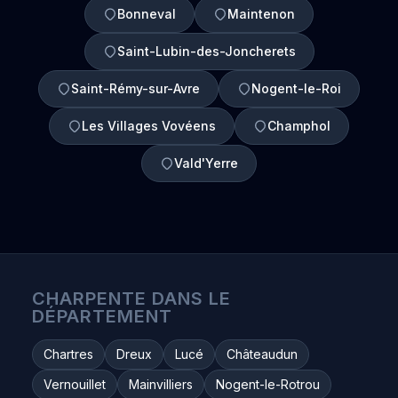
Bonneval
Maintenon
Saint-Lubin-des-Joncherets
Saint-Rémy-sur-Avre
Nogent-le-Roi
Les Villages Vovéens
Champhol
Vald'Yerre
CHARPENTE DANS LE
DÉPARTEMENT
Chartres
Dreux
Lucé
Châteaudun
Vernouillet
Mainvilliers
Nogent-le-Rotrou