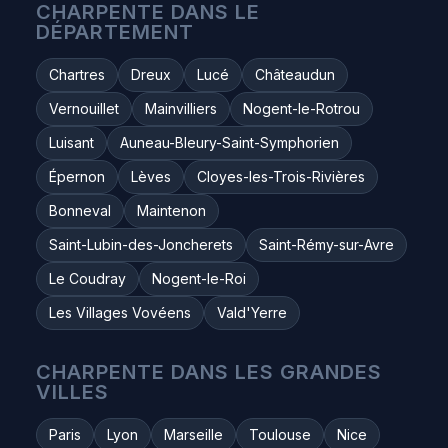
CHARPENTE DANS LE
DÉPARTEMENT
Chartres
Dreux
Lucé
Châteaudun
Vernouillet
Mainvilliers
Nogent-le-Rotrou
Luisant
Auneau-Bleury-Saint-Symphorien
Épernon
Lèves
Cloyes-les-Trois-Rivières
Bonneval
Maintenon
Saint-Lubin-des-Joncherets
Saint-Rémy-sur-Avre
Le Coudray
Nogent-le-Roi
Les Villages Vovéens
Vald'Yerre
CHARPENTE DANS LES GRANDES
VILLES
Paris
Lyon
Marseille
Toulouse
Nice