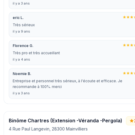
il y a 3 ans
eric L.
Très sérieux
il y a 9 ans
Florence G.
Très pro et très accueillant
il y a 4 ans
Noemie B.
Entreprise et personnel très sérieux, à l'écoute et efficace. Je
recommande à 100%. merci
il y a 3 ans
Binôme Chartres (Extension -Véranda -Pergola)
4 Rue Paul Langevin, 28300 Mainvilliers