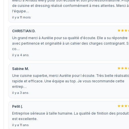
Merci à Arnaud Méry pour son écoute et son professionnalisme. Proj
de cuisine et dressing réalisé conformément à mes attentes. Merci à
l'équipe…
il y a 11 mois
CHRISTIAN D.
Un grand merci à Aurélie pour sa qualité d'écoute. Elle a su répondre
avec pertinence et originalité à un cahier des charges contraignant. 
co…
il y a 4 ans
Sabine M.
Une cuisine superbe, merci Aurélie pour l écoute. Très belle réalisati
rapide et efficace. Une équipe au top. Je vous recommande cette
entrep…
il y a 3 ans
Petit (.
Entreprise sérieuse à taille humaine. La qualité de finition des produi
est excellente.
il y a 11 ans