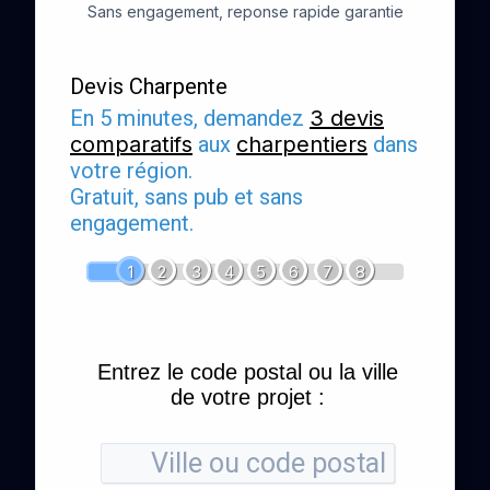
Sans engagement, reponse rapide garantie
Devis Charpente
En 5 minutes, demandez
3 devis
comparatifs
aux
charpentiers
dans
votre région.
Gratuit, sans pub et sans
engagement.
1
2
3
4
5
6
7
8
Entrez le code postal ou la ville
de votre projet :