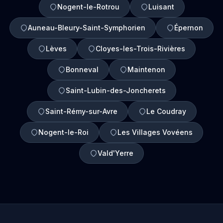
Nogent-le-Rotrou
Luisant
Auneau-Bleury-Saint-Symphorien
Épernon
Lèves
Cloyes-les-Trois-Rivières
Bonneval
Maintenon
Saint-Lubin-des-Joncherets
Saint-Rémy-sur-Avre
Le Coudray
Nogent-le-Roi
Les Villages Vovéens
Vald'Yerre