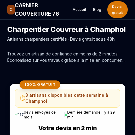
CARNIER
Devis
C
Accueil
Blog
COUVERTURE 76
gratuit
Charpentier Couvreur à Champhol
Artisans charpentiers certifiés · Devis gratuit sous 48h
Trouvez un artisan de confiance en moins de 2 minutes.
Économisez sur vos travaux grâce à la mise en concurrence
réelle des experts de Champhol.
100% GRATUIT
3 artisans disponibles cette semaine à
⏱️
Champhol
devis envoyés ce
Dernière demande il y a 29
✅
117
|
mois
min
Votre devis en 2 min