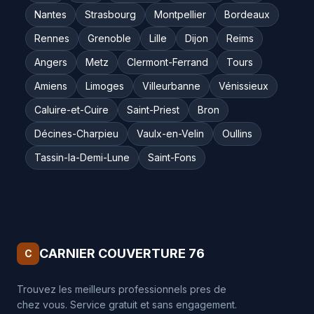
Nantes
Strasbourg
Montpellier
Bordeaux
Rennes
Grenoble
Lille
Dijon
Reims
Angers
Metz
Clermont-Ferrand
Tours
Amiens
Limoges
Villeurbanne
Vénissieux
Caluire-et-Cuire
Saint-Priest
Bron
Décines-Charpieu
Vaulx-en-Velin
Oullins
Tassin-la-Demi-Lune
Saint-Fons
CARNIER COUVERTURE 76
C
Trouvez les meilleurs professionnels pres de
chez vous. Service gratuit et sans engagement.