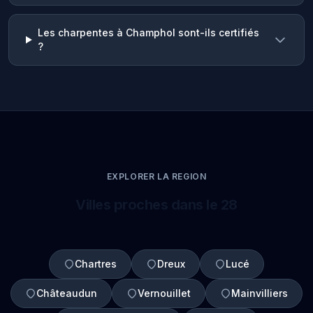
Les charpentes à Champhol sont-ils certifiés
?
EXPLORER LA REGION
Villes proches dans le 28
Chartres
Dreux
Lucé
Châteaudun
Vernouillet
Mainvilliers