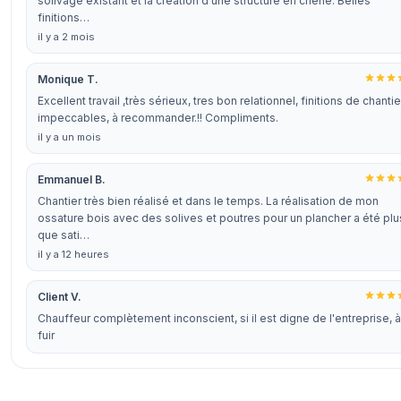
solivage existant et la création d'une structure en chêne. Belles
finitions…
il y a 2 mois
Monique T.
Excellent travail ,très sérieux, tres bon relationnel, finitions de chantie
impeccables, à recommander.!! Compliments.
il y a un mois
Emmanuel B.
Chantier très bien réalisé et dans le temps. La réalisation de mon
ossature bois avec des solives et poutres pour un plancher a été plu
que sati…
il y a 12 heures
Client V.
Chauffeur complètement inconscient, si il est digne de l'entreprise, à
fuir