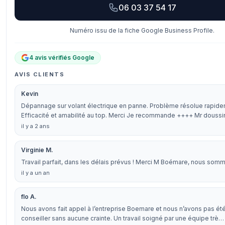
06 03 37 54 17
Numéro issu de la fiche Google Business Profile.
4 avis vérifiés Google
AVIS CLIENTS
Kevin
Dépannage sur volant électrique en panne. Problème résolue rapide
Efficacité et amabilité au top. Merci Je recommande ++++ Mr doussi
il y a 2 ans
Virginie M.
Travail parfait, dans les délais prévus ! Merci M Boémare, nous somm
il y a un an
flo A.
Nous avons fait appel à l’entreprise Boemare et nous n’avons pas ét
conseiller sans aucune crainte. Un travail soigné par une équipe trè…