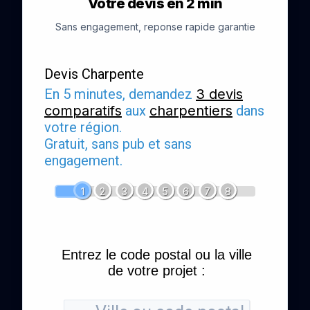
Votre devis en 2 min
Sans engagement, reponse rapide garantie
Devis Charpente
En 5 minutes, demandez
3 devis
comparatifs
aux
charpentiers
dans
votre région.
Gratuit, sans pub et sans
engagement.
1
2
3
4
5
6
7
8
Entrez le code postal ou la ville
de votre projet :