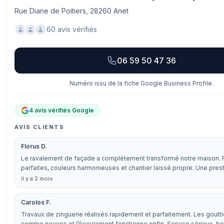
Rue Diane de Poitiers, 28260 Anet
60 avis vérifiés
06 59 50 47 36
Numéro issu de la fiche Google Business Profile.
4 avis vérifiés Google
AVIS CLIENTS
Florus D.
Le ravalement de façade a complètement transformé notre maison. F
parfaites, couleurs harmonieuses et chantier laissé propre. Une pres
il y a 2 mois
Carolos F.
Travaux de zinguerie réalisés rapidement et parfaitement. Les goutt
comme neuves et l’écoulement fonctionne enfin. Service sérieux, b