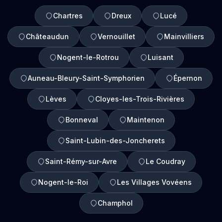
Chartres
Dreux
Lucé
Châteaudun
Vernouillet
Mainvilliers
Nogent-le-Rotrou
Luisant
Auneau-Bleury-Saint-Symphorien
Épernon
Lèves
Cloyes-les-Trois-Rivières
Bonneval
Maintenon
Saint-Lubin-des-Joncherets
Saint-Rémy-sur-Avre
Le Coudray
Nogent-le-Roi
Les Villages Vovéens
Champhol