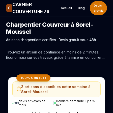
CARNIER
Devis
C
Accueil
Blog
COUVERTURE 76
gratuit
Charpentier Couvreur à Sorel-
Moussel
Artisans charpentiers certifiés · Devis gratuit sous 48h
Trouvez un artisan de confiance en moins de 2 minutes.
Économisez sur vos travaux grâce à la mise en concurrence
réelle des experts de Sorel-Moussel.
100% GRATUIT
3 artisans disponibles cette semaine à
⏱️
Sorel-Moussel
devis envoyés ce
Dernière demande il y a 15
✅
93
|
mois
min