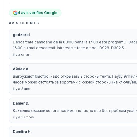
4 avis vérifiés Google
AVIS CLIENTS
godzorel
Descarcare camioane de la 08:00 pana la 17:00 este programul. Dacă
16:00 nu mai descarcati. Întrarea se face de pe : D928-D302.5…
il y a un an
Айбек А.
Выгружают быстро, надо открывать 2 стороны тента. Паузу 9/11 ил
часов можно отстоять за воротами с южной стороны (на ключи/за
il y a 2 ans
Danier D.
Как выше сказали колеги все именно так но все без проблем удач
il y a 10 mois
Dumitru H.