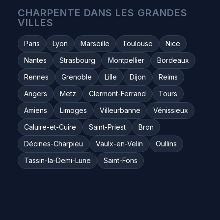
CHARPENTE DANS LES GRANDES
VILLES
Paris
Lyon
Marseille
Toulouse
Nice
Nantes
Strasbourg
Montpellier
Bordeaux
Rennes
Grenoble
Lille
Dijon
Reims
Angers
Metz
Clermont-Ferrand
Tours
Amiens
Limoges
Villeurbanne
Vénissieux
Caluire-et-Cuire
Saint-Priest
Bron
Décines-Charpieu
Vaulx-en-Velin
Oullins
Tassin-la-Demi-Lune
Saint-Fons