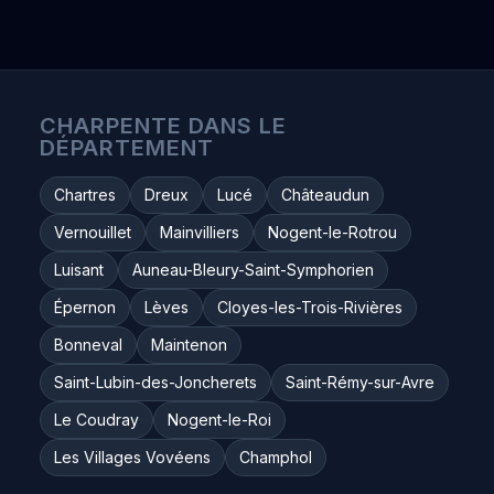
CHARPENTE DANS LE
DÉPARTEMENT
Chartres
Dreux
Lucé
Châteaudun
Vernouillet
Mainvilliers
Nogent-le-Rotrou
Luisant
Auneau-Bleury-Saint-Symphorien
Épernon
Lèves
Cloyes-les-Trois-Rivières
Bonneval
Maintenon
Saint-Lubin-des-Joncherets
Saint-Rémy-sur-Avre
Le Coudray
Nogent-le-Roi
Les Villages Vovéens
Champhol