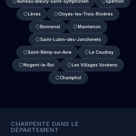
Auneau-Bleury-Saint-Symphorien
Épernon
Lèves
Cloyes-les-Trois-Rivières
Bonneval
Maintenon
Saint-Lubin-des-Joncherets
Saint-Rémy-sur-Avre
Le Coudray
Nogent-le-Roi
Les Villages Vovéens
Champhol
CHARPENTE DANS LE
DÉPARTEMENT