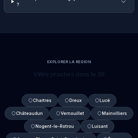
?
EXPLORER LA REGION
Villes proches dans le 28
Chartres
Dreux
Lucé
Châteaudun
Vernouillet
Mainvilliers
Nogent-le-Rotrou
Luisant