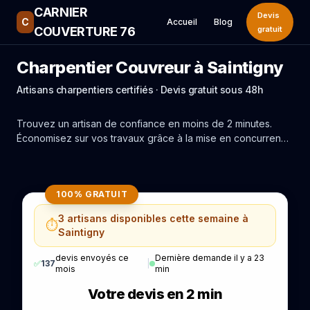
CARNIER
Devis
C
Accueil
Blog
COUVERTURE 76
gratuit
Charpentier Couvreur à Saintigny
Artisans charpentiers certifiés · Devis gratuit sous 48h
Trouvez un artisan de confiance en moins de 2 minutes.
Économisez sur vos travaux grâce à la mise en concurrence
réelle des experts de Saintigny.
100% GRATUIT
3 artisans disponibles cette semaine à
⏱️
Saintigny
devis envoyés ce
Dernière demande il y a 23
✅
137
|
mois
min
Votre devis en 2 min