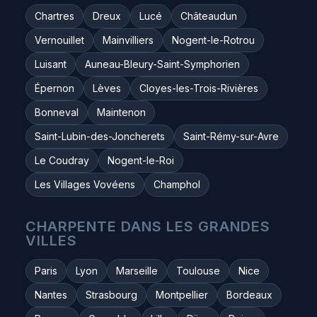
Chartres
Dreux
Lucé
Châteaudun
Vernouillet
Mainvilliers
Nogent-le-Rotrou
Luisant
Auneau-Bleury-Saint-Symphorien
Épernon
Lèves
Cloyes-les-Trois-Rivières
Bonneval
Maintenon
Saint-Lubin-des-Joncherets
Saint-Rémy-sur-Avre
Le Coudray
Nogent-le-Roi
Les Villages Vovéens
Champhol
CHARPENTE DANS LES GRANDES
VILLES
Paris
Lyon
Marseille
Toulouse
Nice
Nantes
Strasbourg
Montpellier
Bordeaux