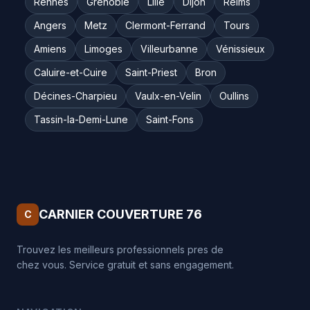
Rennes
Grenoble
Lille
Dijon
Reims
Angers
Metz
Clermont-Ferrand
Tours
Amiens
Limoges
Villeurbanne
Vénissieux
Caluire-et-Cuire
Saint-Priest
Bron
Décines-Charpieu
Vaulx-en-Velin
Oullins
Tassin-la-Demi-Lune
Saint-Fons
CARNIER COUVERTURE 76
C
Trouvez les meilleurs professionnels pres de
chez vous. Service gratuit et sans engagement.