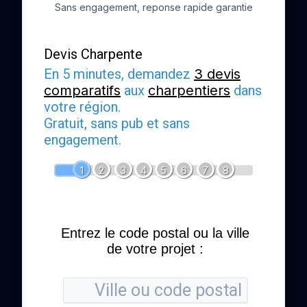
Sans engagement, reponse rapide garantie
Devis Charpente
En 5 minutes, demandez
3 devis
comparatifs
aux
charpentiers
dans
votre région.
Gratuit, sans pub et sans
engagement.
1
2
3
4
5
6
7
8
Entrez le code postal ou la ville
de votre projet :