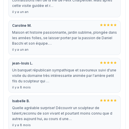
connaissions rien de la vie de Félix Charpentier. Mais après
cette visite guidée et r…
il y a un an
Caroline M.
Maison et histoire passionnante, jardin sublime, plongée dans
les années folles, se laisser porter par la passion de Daniel
Bacchi et son équipe.…
il y a un an
jean-louis L.
Un banquet républicain sympathique et savoureux suivi d'une
visite du domaine très intéressante animée par l'arrière petit
fils du sculpteur qui …
il y a 8 mois
Isabelle B.
Quelle agréable surprise! Découvrir un sculpteur de
talent,reconnu de son vivant et pourtant moins connu que d
autres aujourd hui, au cours d une…
il y a 8 mois