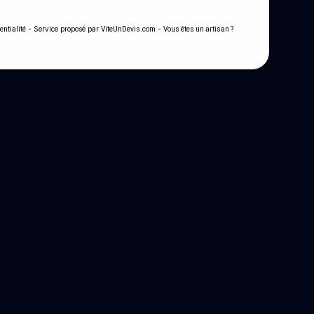
- Service proposé par
-
entialité
ViteUnDevis.com
Vous êtes un artisan ?