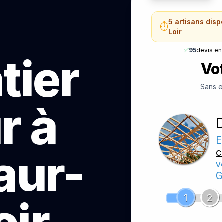
5 artisans dis
⏱️
Loir
✅
95
devis e
tier
Vot
Sans e
r à
E
aur-
c
v
G
1
2
oir