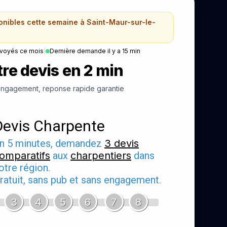
ponibles cette semaine à Saint-Maur-sur-le-
nvoyés ce mois
|
Dernière demande il y a 15 min
re devis en 2 min
ngagement, reponse rapide garantie
Devis Charpente
n 5 minutes, demandez
3 devis
omparatifs
aux
charpentiers
dans
otre région.
ratuit, sans pub et sans engagement.
3
4
5
6
7
8