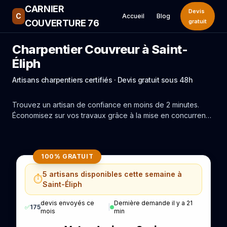
CARNIER
Devis
C
Accueil
Blog
COUVERTURE 76
gratuit
Charpentier Couvreur à Saint-
Éliph
Artisans charpentiers certifiés · Devis gratuit sous 48h
Trouvez un artisan de confiance en moins de 2 minutes.
Économisez sur vos travaux grâce à la mise en concurrence
réelle des experts de Saint-Éliph.
100% GRATUIT
5 artisans disponibles cette semaine à
⏱️
Saint-Éliph
devis envoyés ce
Dernière demande il y a 21
✅
175
|
mois
min