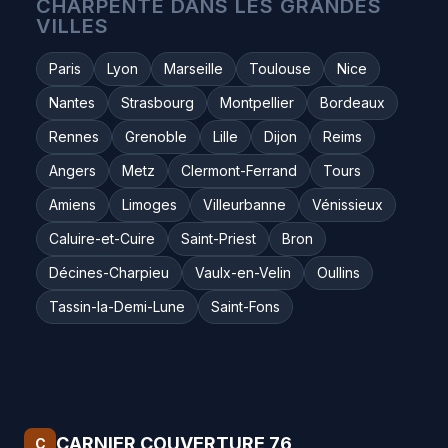
CHARPENTE DANS LES GRANDES
VILLES
Paris
Lyon
Marseille
Toulouse
Nice
Nantes
Strasbourg
Montpellier
Bordeaux
Rennes
Grenoble
Lille
Dijon
Reims
Angers
Metz
Clermont-Ferrand
Tours
Amiens
Limoges
Villeurbanne
Vénissieux
Caluire-et-Cuire
Saint-Priest
Bron
Décines-Charpieu
Vaulx-en-Velin
Oullins
Tassin-la-Demi-Lune
Saint-Fons
CARNIER COUVERTURE 76
C