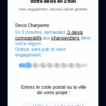
Votre devis en 2 min
Sans engagement, reponse rapide garantie
Devis Charpente
En 5 minutes, demandez
3 devis
comparatifs
aux
charpentiers
dans
votre région.
Gratuit, sans pub et sans
engagement.
1
2
3
4
5
6
7
8
Entrez le code postal ou la ville
de votre projet :