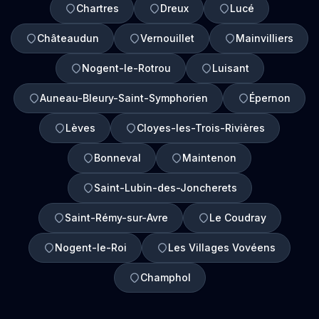
Chartres
Dreux
Lucé
Châteaudun
Vernouillet
Mainvilliers
Nogent-le-Rotrou
Luisant
Auneau-Bleury-Saint-Symphorien
Épernon
Lèves
Cloyes-les-Trois-Rivières
Bonneval
Maintenon
Saint-Lubin-des-Joncherets
Saint-Rémy-sur-Avre
Le Coudray
Nogent-le-Roi
Les Villages Vovéens
Champhol