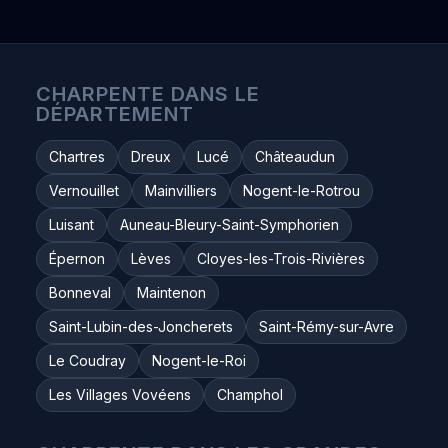
CHARPENTE DANS LE
DÉPARTEMENT
Chartres
Dreux
Lucé
Châteaudun
Vernouillet
Mainvilliers
Nogent-le-Rotrou
Luisant
Auneau-Bleury-Saint-Symphorien
Épernon
Lèves
Cloyes-les-Trois-Rivières
Bonneval
Maintenon
Saint-Lubin-des-Joncherets
Saint-Rémy-sur-Avre
Le Coudray
Nogent-le-Roi
Les Villages Vovéens
Champhol