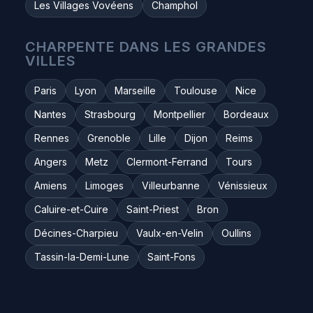
Les Villages Vovéens
Champhol
CHARPENTE DANS LES GRANDES
VILLES
Paris
Lyon
Marseille
Toulouse
Nice
Nantes
Strasbourg
Montpellier
Bordeaux
Rennes
Grenoble
Lille
Dijon
Reims
Angers
Metz
Clermont-Ferrand
Tours
Amiens
Limoges
Villeurbanne
Vénissieux
Caluire-et-Cuire
Saint-Priest
Bron
Décines-Charpieu
Vaulx-en-Velin
Oullins
Tassin-la-Demi-Lune
Saint-Fons