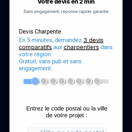
Votre devis en 2 min
Sans engagement, reponse rapide garantie
Devis Charpente
En 5 minutes, demandez
3 devis
comparatifs
aux
charpentiers
dans
votre région.
Gratuit, sans pub et sans
engagement.
1
2
3
4
5
6
7
8
Entrez le code postal ou la ville
de votre projet :