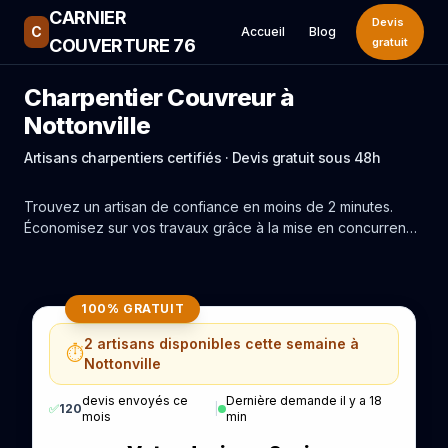
CARNIER
Devis
C
Accueil
Blog
COUVERTURE 76
gratuit
Charpentier Couvreur à
Nottonville
Artisans charpentiers certifiés · Devis gratuit sous 48h
Trouvez un artisan de confiance en moins de 2 minutes.
Économisez sur vos travaux grâce à la mise en concurrence
réelle des experts de Nottonville.
100% GRATUIT
2 artisans disponibles cette semaine à
⏱️
Nottonville
devis envoyés ce
Dernière demande il y a 18
✅
120
|
mois
min