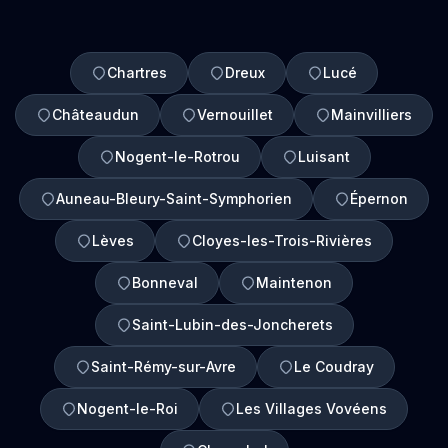
Chartres
Dreux
Lucé
Châteaudun
Vernouillet
Mainvilliers
Nogent-le-Rotrou
Luisant
Auneau-Bleury-Saint-Symphorien
Épernon
Lèves
Cloyes-les-Trois-Rivières
Bonneval
Maintenon
Saint-Lubin-des-Joncherets
Saint-Rémy-sur-Avre
Le Coudray
Nogent-le-Roi
Les Villages Vovéens