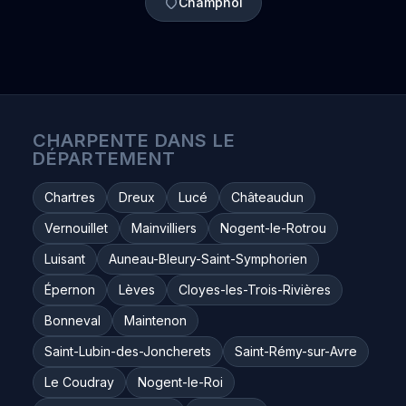
Champhol
CHARPENTE DANS LE
DÉPARTEMENT
Chartres
Dreux
Lucé
Châteaudun
Vernouillet
Mainvilliers
Nogent-le-Rotrou
Luisant
Auneau-Bleury-Saint-Symphorien
Épernon
Lèves
Cloyes-les-Trois-Rivières
Bonneval
Maintenon
Saint-Lubin-des-Joncherets
Saint-Rémy-sur-Avre
Le Coudray
Nogent-le-Roi