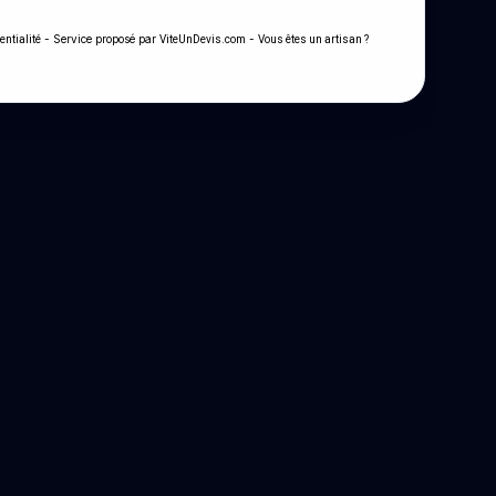
- Service proposé par
-
entialité
ViteUnDevis.com
Vous êtes un artisan ?