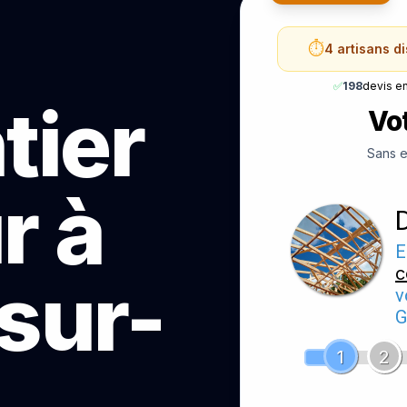
⏱️
4 artisans d
✅
198
devis e
tier
Vot
Sans e
r à
E
c
sur-
v
G
1
2