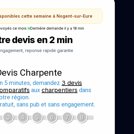
isponibles cette semaine à Nogent-sur-Eure
nvoyés ce mois
|
Dernière demande il y a 18 min
re devis en 2 min
ngagement, reponse rapide garantie
Devis Charpente
n 5 minutes, demandez
3 devis
omparatifs
aux
charpentiers
dans
otre région.
ratuit, sans pub et sans engagement.
3
4
5
6
7
8