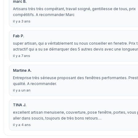
marc B.
Artisans très très compétant, travail soigné, gentillesse de tous, prix
compétitifs. A recommander Marc
il y a 3 ans
Fab P.
super artisan, qui a véritablement su nous conseiller en fenetre. Prix 
actractif qui a su se démarquer des 5 autres devis avec une longueu
il y a 7 ans
Martine A.
Entreprise très sérieuse proposant des fenêtres performantes. Pres
qualité. A recommander.
il y a un an
TINA J.
excellent artisan menuiserie, couverture, pose fenêtre, portes, vous
aller dans soucis, toujours de très bons retours....
il y a 4 ans