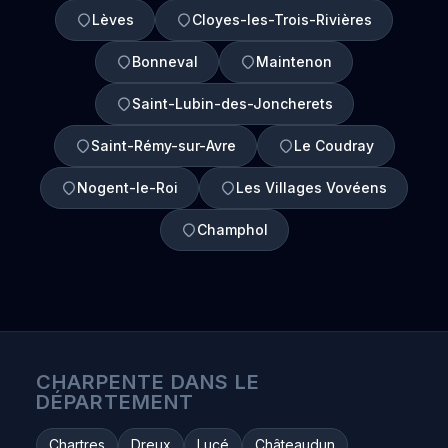
Lèves
Cloyes-les-Trois-Rivières
Bonneval
Maintenon
Saint-Lubin-des-Joncherets
Saint-Rémy-sur-Avre
Le Coudray
Nogent-le-Roi
Les Villages Vovéens
Champhol
CHARPENTE DANS LE
DÉPARTEMENT
Chartres
Dreux
Lucé
Châteaudun