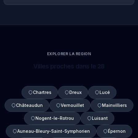
EXPLORER LA REGION
Villes proches dans le 28
Chartres
Dreux
Lucé
Châteaudun
Vernouillet
Mainvilliers
Nogent-le-Rotrou
Luisant
Auneau-Bleury-Saint-Symphorien
Épernon