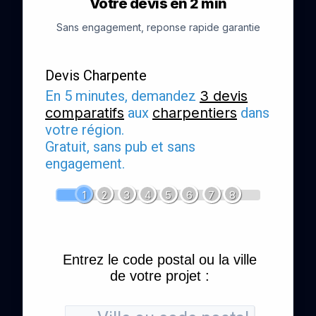
Votre devis en 2 min
Sans engagement, reponse rapide garantie
Devis Charpente
En 5 minutes, demandez
3 devis
comparatifs
aux
charpentiers
dans
votre région.
Gratuit, sans pub et sans
engagement.
1
2
3
4
5
6
7
8
Entrez le code postal ou la ville
de votre projet :