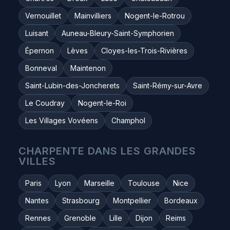
Vernouillet
Mainvilliers
Nogent-le-Rotrou
Luisant
Auneau-Bleury-Saint-Symphorien
Épernon
Lèves
Cloyes-les-Trois-Rivières
Bonneval
Maintenon
Saint-Lubin-des-Joncherets
Saint-Rémy-sur-Avre
Le Coudray
Nogent-le-Roi
Les Villages Vovéens
Champhol
CHARPENTE DANS LES GRANDES
VILLES
Paris
Lyon
Marseille
Toulouse
Nice
Nantes
Strasbourg
Montpellier
Bordeaux
Rennes
Grenoble
Lille
Dijon
Reims