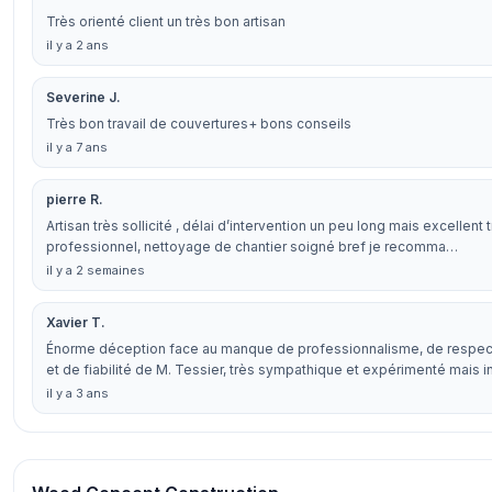
Très orienté client un très bon artisan
il y a 2 ans
Severine J.
Très bon travail de couvertures+ bons conseils
il y a 7 ans
pierre R.
Artisan très sollicité , délai d’intervention un peu long mais excellent t
professionnel, nettoyage de chantier soigné bref je recomma…
il y a 2 semaines
Xavier T.
Énorme déception face au manque de professionnalisme, de respect
et de fiabilité de M. Tessier, très sympathique et expérimenté mais 
il y a 3 ans