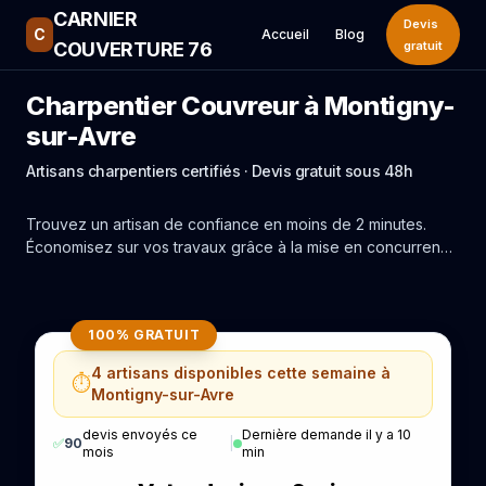
CARNIER
Devis
C
Accueil
Blog
COUVERTURE 76
gratuit
Charpentier Couvreur à Montigny-
sur-Avre
Artisans charpentiers certifiés · Devis gratuit sous 48h
Trouvez un artisan de confiance en moins de 2 minutes.
Économisez sur vos travaux grâce à la mise en concurrence
réelle des experts de Montigny-sur-Avre.
100% GRATUIT
4 artisans disponibles cette semaine à
⏱️
Montigny-sur-Avre
devis envoyés ce
Dernière demande il y a 10
✅
90
|
mois
min