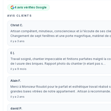
4 avis vérifiés Google
AVIS CLIENTS
Christ C.
Artisan compétent, minutieux, consciencieux et à l'écoute de ses clie
Changement de sept fenêtres et une porte magnifique, matériel de 
il y a 3 ans
E (.
Travail soigné, chantier impeccable et finitions parfaites malgré la c
de l usure des briques. Rapport photo du chantier (n etant pas s…
il y a 9 mois
Alain F.
Merci à Monsieur Roudot pour le parfait et esthétique travail réalisé s
grandes baies vitrées de notre appartement . Artisan à recommand
il y a 2 ans
david P.