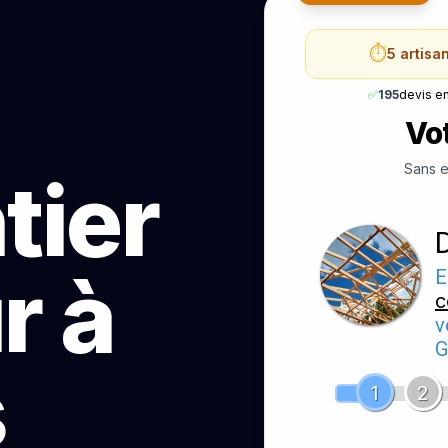
⏱️
5 artisa
✅
195
devis e
Vot
Sans e
tier
r à
E
c
v
G
s
1
2