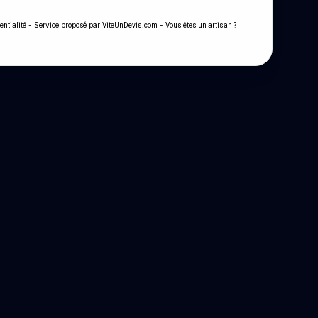
- Service proposé par
-
entialité
ViteUnDevis.com
Vous êtes un artisan ?