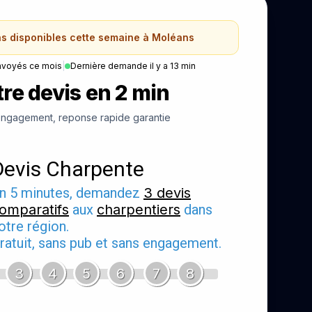
ns disponibles cette semaine à Moléans
nvoyés ce mois
|
Dernière demande il y a 13 min
re devis en 2 min
ngagement, reponse rapide garantie
Devis Charpente
n 5 minutes, demandez
3 devis
omparatifs
aux
charpentiers
dans
otre région.
ratuit, sans pub et sans engagement.
3
4
5
6
7
8