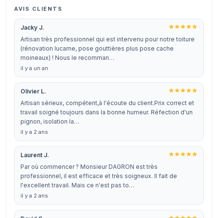
AVIS CLIENTS
Jacky J.
Artisan très professionnel qui est intervenu pour notre toiture
(rénovation lucarne, pose gouttières plus pose cache
moineaux) ! Nous le recomman…
il y a un an
Olivier L.
Artisan sérieux, compétent,à l'écoute du client.Prix correct et
travail soigné toujours dans la bonne humeur. Réfection d'un
pignon, isolation la…
il y a 2 ans
Laurent J.
Par où commencer ? Monsieur DAGRON est très
professionnel, il est efficace et très soigneux. Il fait de
l'excellent travail. Mais ce n'est pas to…
il y a 2 ans