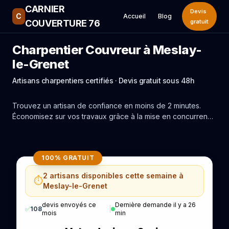
CARNIER
Devis
C
Accueil
Blog
COUVERTURE 76
gratuit
Charpentier Couvreur à Meslay-
le-Grenet
Artisans charpentiers certifiés · Devis gratuit sous 48h
Trouvez un artisan de confiance en moins de 2 minutes.
Économisez sur vos travaux grâce à la mise en concurrence
réelle des experts de Meslay-le-Grenet.
100% GRATUIT
2 artisans disponibles cette semaine à
⏱️
Meslay-le-Grenet
devis envoyés ce
Dernière demande il y a 26
✅
108
|
mois
min