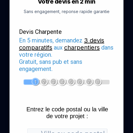
Votre devis en 2 min
Sans engagement, reponse rapide garantie
Devis Charpente
En 5 minutes, demandez
3 devis
comparatifs
aux
charpentiers
dans
votre région.
Gratuit, sans pub et sans
engagement.
1
2
3
4
5
6
7
8
Entrez le code postal ou la ville
de votre projet :