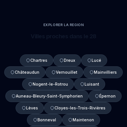
EXPLORER LA REGION
Villes proches dans le 28
Chartres
Dreux
Lucé
Châteaudun
Vernouillet
Mainvilliers
Nogent-le-Rotrou
Luisant
Auneau-Bleury-Saint-Symphorien
Épernon
Lèves
Cloyes-les-Trois-Rivières
Bonneval
Maintenon