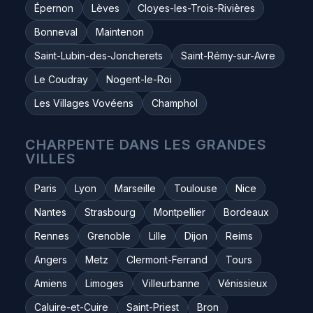
Épernon
Lèves
Cloyes-les-Trois-Rivières
Bonneval
Maintenon
Saint-Lubin-des-Joncherets
Saint-Rémy-sur-Avre
Le Coudray
Nogent-le-Roi
Les Villages Vovéens
Champhol
CHARPENTE DANS LES GRANDES
VILLES
Paris
Lyon
Marseille
Toulouse
Nice
Nantes
Strasbourg
Montpellier
Bordeaux
Rennes
Grenoble
Lille
Dijon
Reims
Angers
Metz
Clermont-Ferrand
Tours
Amiens
Limoges
Villeurbanne
Vénissieux
Caluire-et-Cuire
Saint-Priest
Bron