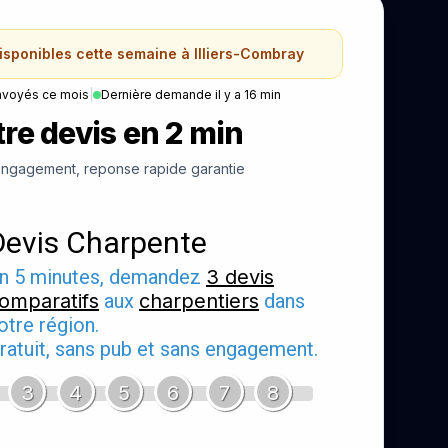
disponibles cette semaine à Illiers-Combray
nvoyés ce mois
|
Dernière demande il y a 16 min
re devis en 2 min
ngagement, reponse rapide garantie
Devis Charpente
n 5 minutes, demandez
3 devis
omparatifs
aux
charpentiers
dans
otre région.
ratuit, sans pub et sans engagement.
3
4
5
6
7
8