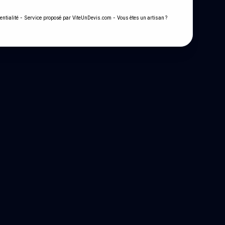
- Service proposé par
-
entialité
ViteUnDevis.com
Vous êtes un artisan ?