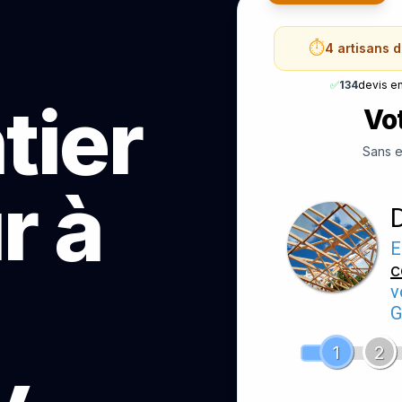
⏱️
4 artisans 
✅
134
devis e
tier
Vot
Sans e
r à
E
c
v
G
1
2
y