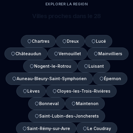
EXPLORER LA REGION
Villes proches dans le 28
Chartres
Dreux
Lucé
Châteaudun
Vernouillet
Mainvilliers
Nogent-le-Rotrou
Luisant
Auneau-Bleury-Saint-Symphorien
Épernon
Lèves
Cloyes-les-Trois-Rivières
Bonneval
Maintenon
Saint-Lubin-des-Joncherets
Saint-Rémy-sur-Avre
Le Coudray