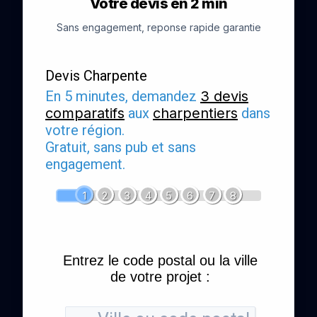
Votre devis en 2 min
Sans engagement, reponse rapide garantie
Devis Charpente
En 5 minutes, demandez
3 devis
comparatifs
aux
charpentiers
dans
votre région.
Gratuit, sans pub et sans
engagement.
1
2
3
4
5
6
7
8
Entrez le code postal ou la ville
de votre projet :