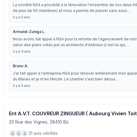
La société NSA a procédé à la rénovation l'ensemble de nos deux hôt
de plus de 50 chambres) et nous a permis de passer sans souc…
il y a 5 ans
Armand-Zuniga L.
Nous avons fait appel à NSA pour la refonte de l'agencement de no
selon des plans créés par un architecte d'intérieur (c'est lui qui, …
il y a 4 ans
Bruno A.
J'ai fait appel à l'entreprise NSA pour rénover entièrement mon appa
du Marais et je m'en félicite. Le chantier s'est bien déroul…
il y a 5 ans
Ent A.V.T. COUVREUR ZINGUEUR ( Aubourg Vivien Toit
20 Rue des Vignes, 28410 Bû
31 avis vérifiés