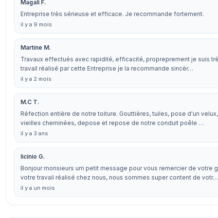
Magali F.
Entreprise très sérieuse et efficace. Je recommande fortement.
il y a 9 mois
Martine M.
Travaux effectués avec rapidité, efficacité, propreprement je suis trè
travail réalisé par cette Entreprise je la recommande sincèr…
il y a 2 mois
M.C T.
Réfection entière de notre toiture. Gouttières, tuiles, pose d'un velu
vieilles cheminées, depose et repose de notre conduit poêle …
il y a 3 ans
licinio G.
Bonjour monsieurs um petit message pour vous remercier de votre ge
votre travail réalisé chez nous, nous sommes super content de votr…
il y a un mois