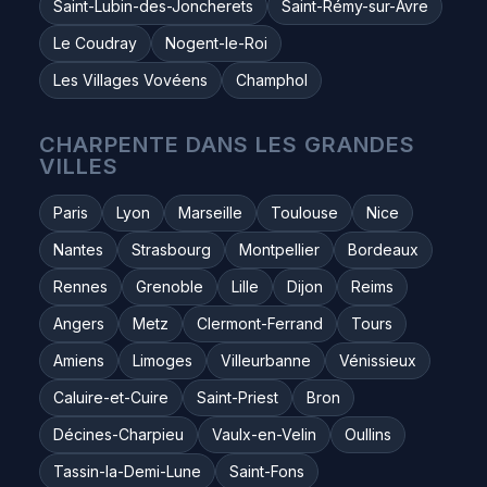
Saint-Lubin-des-Joncherets
Saint-Rémy-sur-Avre
Le Coudray
Nogent-le-Roi
Les Villages Vovéens
Champhol
CHARPENTE DANS LES GRANDES
VILLES
Paris
Lyon
Marseille
Toulouse
Nice
Nantes
Strasbourg
Montpellier
Bordeaux
Rennes
Grenoble
Lille
Dijon
Reims
Angers
Metz
Clermont-Ferrand
Tours
Amiens
Limoges
Villeurbanne
Vénissieux
Caluire-et-Cuire
Saint-Priest
Bron
Décines-Charpieu
Vaulx-en-Velin
Oullins
Tassin-la-Demi-Lune
Saint-Fons