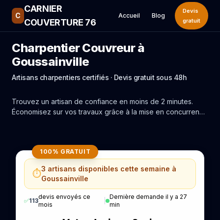
CARNIER
Devis
C
Accueil
Blog
COUVERTURE 76
gratuit
Charpentier Couvreur à
Goussainville
Artisans charpentiers certifiés · Devis gratuit sous 48h
Trouvez un artisan de confiance en moins de 2 minutes.
Économisez sur vos travaux grâce à la mise en concurrence
réelle des experts de Goussainville.
100% GRATUIT
3 artisans disponibles cette semaine à
⏱️
Goussainville
devis envoyés ce
Dernière demande il y a 27
✅
113
|
mois
min