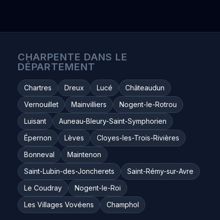
CHARPENTE DANS LE
DÉPARTEMENT
Chartres
Dreux
Lucé
Châteaudun
Vernouillet
Mainvilliers
Nogent-le-Rotrou
Luisant
Auneau-Bleury-Saint-Symphorien
Épernon
Lèves
Cloyes-les-Trois-Rivières
Bonneval
Maintenon
Saint-Lubin-des-Joncherets
Saint-Rémy-sur-Avre
Le Coudray
Nogent-le-Roi
Les Villages Vovéens
Champhol