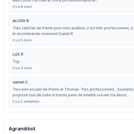
Merci pour l accueil et votre professionnalisme !
il y a 9 mois
ALCGV R.
Très satisfait de Pierre pour mon audition, il est très professionnel, à 
le recommande vivement Daniel B
il y a 5 mois
LUC P.
Top
il y a 4 mois
carnot C.
Tres bon accueil de Pierre et Thomas. Tres professionels . Souriants.
proposé tout de suite la bonne paire de lunette suivant ma descr…
il y a 2 semaines
Agranditoit