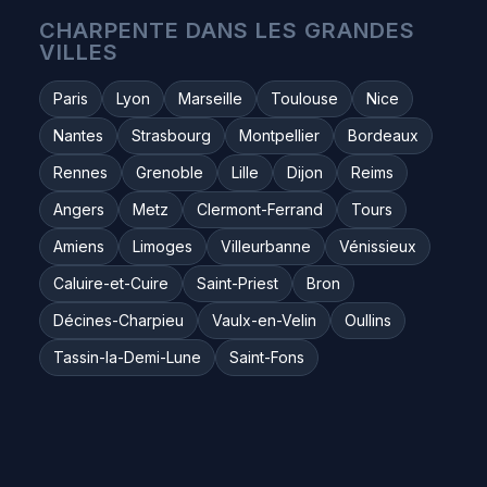
CHARPENTE DANS LES GRANDES
VILLES
Paris
Lyon
Marseille
Toulouse
Nice
Nantes
Strasbourg
Montpellier
Bordeaux
Rennes
Grenoble
Lille
Dijon
Reims
Angers
Metz
Clermont-Ferrand
Tours
Amiens
Limoges
Villeurbanne
Vénissieux
Caluire-et-Cuire
Saint-Priest
Bron
Décines-Charpieu
Vaulx-en-Velin
Oullins
Tassin-la-Demi-Lune
Saint-Fons