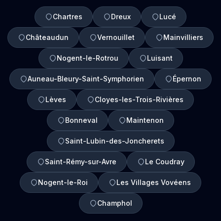
Chartres
Dreux
Lucé
Châteaudun
Vernouillet
Mainvilliers
Nogent-le-Rotrou
Luisant
Auneau-Bleury-Saint-Symphorien
Épernon
Lèves
Cloyes-les-Trois-Rivières
Bonneval
Maintenon
Saint-Lubin-des-Joncherets
Saint-Rémy-sur-Avre
Le Coudray
Nogent-le-Roi
Les Villages Vovéens
Champhol