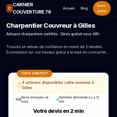
CARNIER
Devis
C
Accueil
Blog
COUVERTURE 76
gratuit
Charpentier Couvreur à Gilles
Artisans charpentiers certifiés · Devis gratuit sous 48h
Trouvez un artisan de confiance en moins de 2 minutes.
Économisez sur vos travaux grâce à la mise en concurrence
réelle des experts de Gilles.
100% GRATUIT
4 artisans disponibles cette semaine à
⏱️
Gilles
devis envoyés ce
Dernière demande il y a 12
✅
158
|
mois
min
Votre devis en 2 min