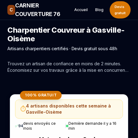
CARNIER
Devis
C
Accueil
Blog
COUVERTURE 76
gratuit
Charpentier Couvreur à Gasville-
Oisème
Artisans charpentiers certifiés · Devis gratuit sous 48h
Trouvez un artisan de confiance en moins de 2 minutes.
Économisez sur vos travaux grâce à la mise en concurrence
réelle des experts de Gasville-Oisème.
100% GRATUIT
4 artisans disponibles cette semaine à
⏱️
Gasville-Oisème
devis envoyés ce
Dernière demande il y a 16
✅
94
|
mois
min