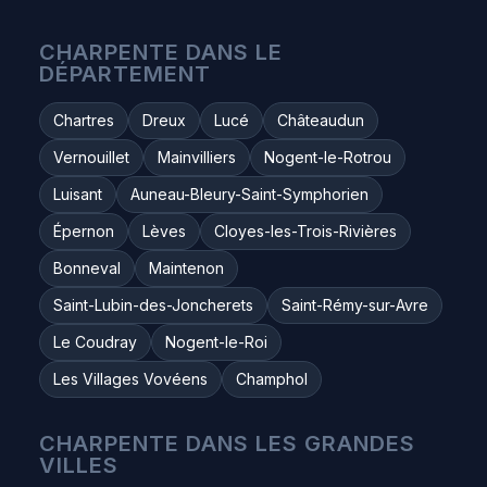
CHARPENTE DANS LE
DÉPARTEMENT
Chartres
Dreux
Lucé
Châteaudun
Vernouillet
Mainvilliers
Nogent-le-Rotrou
Luisant
Auneau-Bleury-Saint-Symphorien
Épernon
Lèves
Cloyes-les-Trois-Rivières
Bonneval
Maintenon
Saint-Lubin-des-Joncherets
Saint-Rémy-sur-Avre
Le Coudray
Nogent-le-Roi
Les Villages Vovéens
Champhol
CHARPENTE DANS LES GRANDES
VILLES