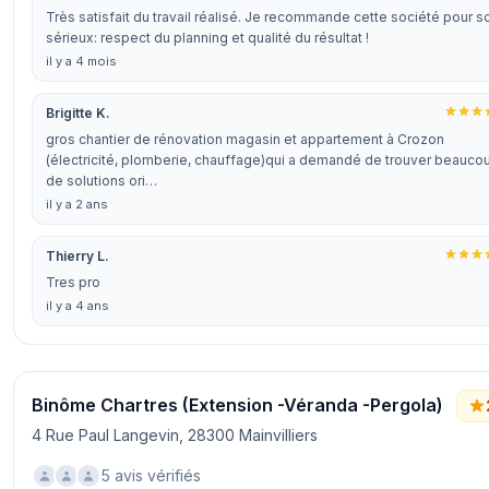
Très satisfait du travail réalisé. Je recommande cette société pour s
sérieux: respect du planning et qualité du résultat !
il y a 4 mois
Brigitte K.
gros chantier de rénovation magasin et appartement à Crozon
(électricité, plomberie, chauffage)qui a demandé de trouver beauco
de solutions ori…
il y a 2 ans
Thierry L.
Tres pro
il y a 4 ans
Binôme Chartres (Extension -Véranda -Pergola)
4 Rue Paul Langevin, 28300 Mainvilliers
5 avis vérifiés