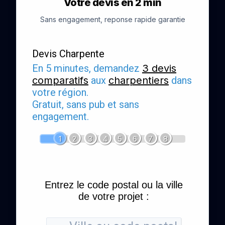
Votre devis en 2 min
Sans engagement, reponse rapide garantie
Devis Charpente
En 5 minutes, demandez
3 devis
comparatifs
aux
charpentiers
dans
votre région.
Gratuit, sans pub et sans
engagement.
1
2
3
4
5
6
7
8
Entrez le code postal ou la ville
de votre projet :