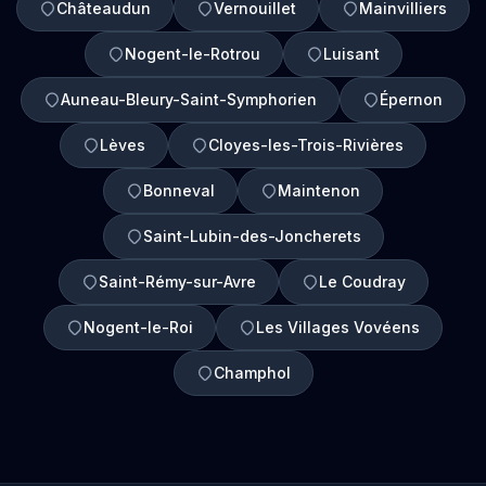
Châteaudun
Vernouillet
Mainvilliers
Nogent-le-Rotrou
Luisant
Auneau-Bleury-Saint-Symphorien
Épernon
Lèves
Cloyes-les-Trois-Rivières
Bonneval
Maintenon
Saint-Lubin-des-Joncherets
Saint-Rémy-sur-Avre
Le Coudray
Nogent-le-Roi
Les Villages Vovéens
Champhol