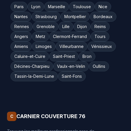
Paris
Lyon
Marseille
Toulouse
Nice
Nantes
Strasbourg
Montpellier
Bordeaux
Rennes
Grenoble
Lille
Dijon
Reims
Angers
Metz
Clermont-Ferrand
Tours
Amiens
Limoges
Villeurbanne
Vénissieux
Caluire-et-Cuire
Saint-Priest
Bron
Décines-Charpieu
Vaulx-en-Velin
Oullins
Tassin-la-Demi-Lune
Saint-Fons
CARNIER COUVERTURE 76
C