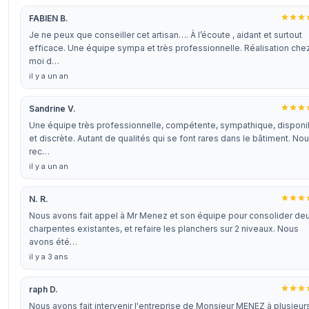
FABIEN B.
Je ne peux que conseiller cet artisan…. À l’écoute , aidant et surtout
efficace. Une équipe sympa et très professionnelle. Réalisation che
moi d…
il y a un an
Sandrine V.
Une équipe très professionnelle, compétente, sympathique, disponi
et discrète. Autant de qualités qui se font rares dans le bâtiment. No
rec…
il y a un an
N. R.
Nous avons fait appel à Mr Menez et son équipe pour consolider de
charpentes existantes, et refaire les planchers sur 2 niveaux. Nous
avons été…
il y a 3 ans
raph D.
Nous avons fait intervenir l'entreprise de Monsieur MENEZ à plusieur