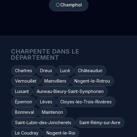
Champhol
CHARPENTE DANS LE
DÉPARTEMENT
Chartres
Dreux
Lucé
Châteaudun
Vernouillet
Mainvilliers
Nogent-le-Rotrou
Luisant
Auneau-Bleury-Saint-Symphorien
Épernon
Lèves
Cloyes-les-Trois-Rivières
Bonneval
Maintenon
Saint-Lubin-des-Joncherets
Saint-Rémy-sur-Avre
Le Coudray
Nogent-le-Roi