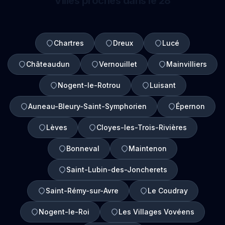
Villes proches dans le 28
Chartres
Dreux
Lucé
Châteaudun
Vernouillet
Mainvilliers
Nogent-le-Rotrou
Luisant
Auneau-Bleury-Saint-Symphorien
Épernon
Lèves
Cloyes-les-Trois-Rivières
Bonneval
Maintenon
Saint-Lubin-des-Joncherets
Saint-Rémy-sur-Avre
Le Coudray
Nogent-le-Roi
Les Villages Vovéens