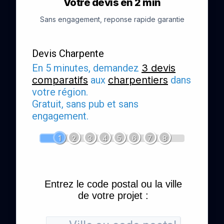
Votre devis en 2 min
Sans engagement, reponse rapide garantie
Devis Charpente
En 5 minutes, demandez
3 devis
comparatifs
aux
charpentiers
dans
votre région.
Gratuit, sans pub et sans
engagement.
1
2
3
4
5
6
7
8
Entrez le code postal ou la ville
de votre projet :