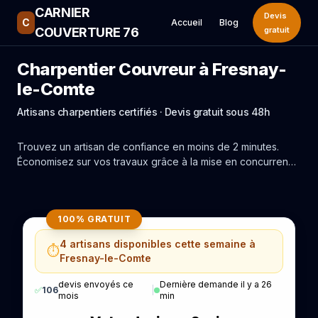
CARNIER
Devis
C
Accueil
Blog
COUVERTURE 76
gratuit
Charpentier Couvreur à Fresnay-
le-Comte
Artisans charpentiers certifiés · Devis gratuit sous 48h
Trouvez un artisan de confiance en moins de 2 minutes.
Économisez sur vos travaux grâce à la mise en concurrence
réelle des experts de Fresnay-le-Comte.
100% GRATUIT
4 artisans disponibles cette semaine à
⏱️
Fresnay-le-Comte
devis envoyés ce
Dernière demande il y a 26
✅
106
|
mois
min