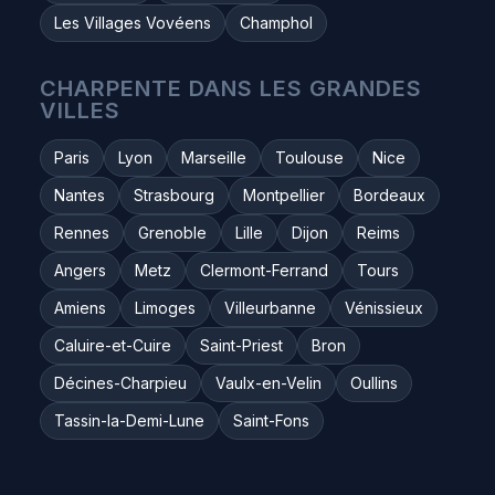
Les Villages Vovéens
Champhol
CHARPENTE DANS LES GRANDES
VILLES
Paris
Lyon
Marseille
Toulouse
Nice
Nantes
Strasbourg
Montpellier
Bordeaux
Rennes
Grenoble
Lille
Dijon
Reims
Angers
Metz
Clermont-Ferrand
Tours
Amiens
Limoges
Villeurbanne
Vénissieux
Caluire-et-Cuire
Saint-Priest
Bron
Décines-Charpieu
Vaulx-en-Velin
Oullins
Tassin-la-Demi-Lune
Saint-Fons