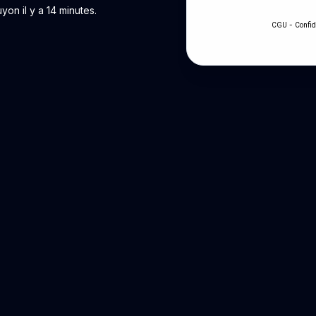
on il y a 14 minutes.
-
CGU
Confid