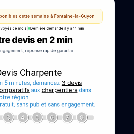
sponibles cette semaine à Fontaine-la-Guyon
nvoyés ce mois
|
Dernière demande il y a 14 min
re devis en 2 min
ngagement, reponse rapide garantie
Devis Charpente
n 5 minutes, demandez
3 devis
omparatifs
aux
charpentiers
dans
otre région.
ratuit, sans pub et sans engagement.
3
4
5
6
7
8