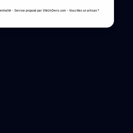
- Service proposé par
-
entialité
ViteUnDevis.com
Vous êtes un artisan ?