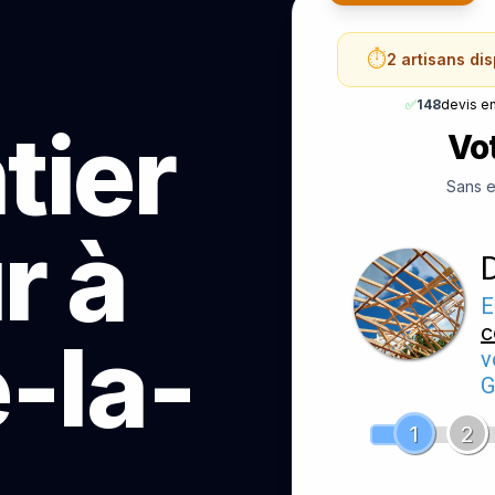
⏱️
2 artisans di
✅
148
devis e
tier
Vot
Sans e
r à
E
c
-la-
v
G
1
2