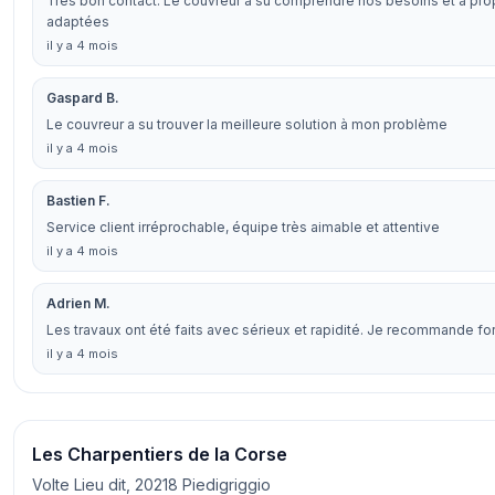
Très bon contact. Le couvreur a su comprendre nos besoins et a pr
adaptées
il y a 4 mois
Gaspard B.
Le couvreur a su trouver la meilleure solution à mon problème
il y a 4 mois
Bastien F.
Service client irréprochable, équipe très aimable et attentive
il y a 4 mois
Adrien M.
Les travaux ont été faits avec sérieux et rapidité. Je recommande f
il y a 4 mois
Les Charpentiers de la Corse
Volte Lieu dit, 20218 Piedigriggio