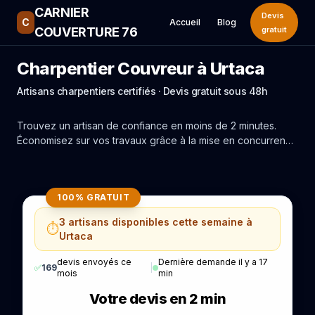
CARNIER
Devis
C
Accueil
Blog
COUVERTURE 76
gratuit
Charpentier Couvreur à Urtaca
Artisans charpentiers certifiés · Devis gratuit sous 48h
Trouvez un artisan de confiance en moins de 2 minutes.
Économisez sur vos travaux grâce à la mise en concurrence
réelle des experts de Urtaca.
100% GRATUIT
3 artisans disponibles cette semaine à
⏱️
Urtaca
devis envoyés ce
Dernière demande il y a 17
✅
169
|
mois
min
Votre devis en 2 min