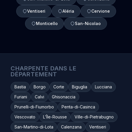
Ventiseri
Aléria
Cervione
Monticello
San-Nicolao
CHARPENTE DANS LE
DÉPARTEMENT
Bastia
Borgo
Corte
Biguglia
Lucciana
Furiani
Calvi
Ghisonaccia
Prunelli-di-Fiumorbo
Penta-di-Casinca
Vescovato
L'Île-Rousse
Ville-di-Pietrabugno
San-Martino-di-Lota
Calenzana
Ventiseri