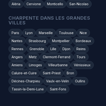
Aléria
Cervione
Monticello
San-Nicolao
CHARPENTE DANS LES GRANDES
VILLES
Paris
Lyon
Marseille
Toulouse
Nice
Nantes
Strasbourg
Montpellier
Bordeaux
Rennes
Grenoble
Lille
Dijon
Reims
Angers
Metz
Clermont-Ferrand
Tours
Amiens
Limoges
Villeurbanne
Vénissieux
Caluire-et-Cuire
Saint-Priest
Bron
Décines-Charpieu
Vaulx-en-Velin
Oullins
Tassin-la-Demi-Lune
Saint-Fons