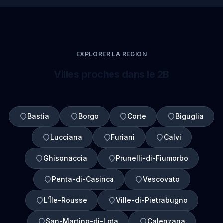
EXPLORER LA REGION
Villes proches dans le 2B
Bastia
Borgo
Corte
Biguglia
Lucciana
Furiani
Calvi
Ghisonaccia
Prunelli-di-Fiumorbo
Penta-di-Casinca
Vescovato
L'Île-Rousse
Ville-di-Pietrabugno
San-Martino-di-Lota
Calenzana