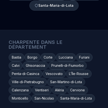
Santa-Maria-di-Lota
CHARPENTE DANS LE
DÉPARTEMENT
Bastia
Borgo
Corte
Lucciana
Furiani
Calvi
Ghisonaccia
Prunelli-di-Fiumorbo
Penta-di-Casinca
Vescovato
L'Île-Rousse
Ville-di-Pietrabugno
San-Martino-di-Lota
Calenzana
Ventiseri
Aléria
Cervione
Monticello
San-Nicolao
Santa-Maria-di-Lota