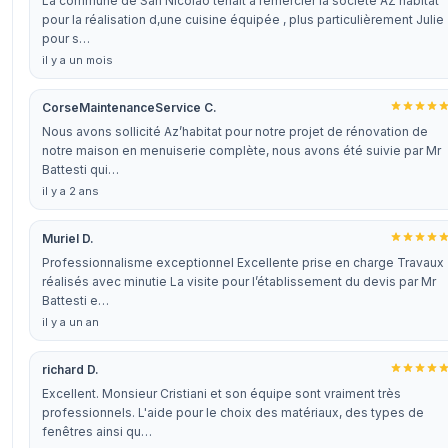
La commune de San Nicolao tenait à remercier la société AZ habitat
pour la réalisation d,une cuisine équipée , plus particulièrement Julie
pour s…
il y a un mois
CorseMaintenanceService C.
Nous avons sollicité Az’habitat pour notre projet de rénovation de
notre maison en menuiserie complète, nous avons été suivie par Mr
Battesti qui…
il y a 2 ans
Muriel D.
Professionnalisme exceptionnel Excellente prise en charge Travaux
réalisés avec minutie La visite pour l’établissement du devis par Mr
Battesti e…
il y a un an
richard D.
Excellent. Monsieur Cristiani et son équipe sont vraiment très
professionnels. L'aide pour le choix des matériaux, des types de
fenêtres ainsi qu…