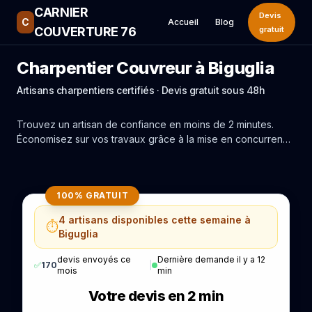
CARNIER
Devis
C
Accueil
Blog
COUVERTURE 76
gratuit
Charpentier Couvreur à Biguglia
Artisans charpentiers certifiés · Devis gratuit sous 48h
Trouvez un artisan de confiance en moins de 2 minutes.
Économisez sur vos travaux grâce à la mise en concurrence
réelle des experts de Biguglia.
100% GRATUIT
4 artisans disponibles cette semaine à
⏱️
Biguglia
devis envoyés ce
Dernière demande il y a 12
✅
170
|
mois
min
Votre devis en 2 min