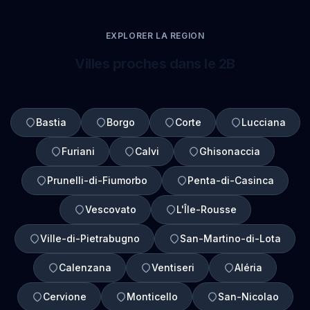
EXPLORER LA REGION
Villes proches dans le 2B
Bastia
Borgo
Corte
Lucciana
Furiani
Calvi
Ghisonaccia
Prunelli-di-Fiumorbo
Penta-di-Casinca
Vescovato
L'Île-Rousse
Ville-di-Pietrabugno
San-Martino-di-Lota
Calenzana
Ventiseri
Aléria
Cervione
Monticello
San-Nicolao