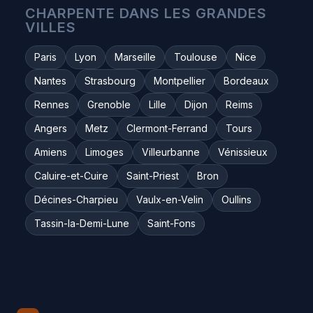
CHARPENTE DANS LES GRANDES
VILLES
Paris
Lyon
Marseille
Toulouse
Nice
Nantes
Strasbourg
Montpellier
Bordeaux
Rennes
Grenoble
Lille
Dijon
Reims
Angers
Metz
Clermont-Ferrand
Tours
Amiens
Limoges
Villeurbanne
Vénissieux
Caluire-et-Cuire
Saint-Priest
Bron
Décines-Charpieu
Vaulx-en-Velin
Oullins
Tassin-la-Demi-Lune
Saint-Fons