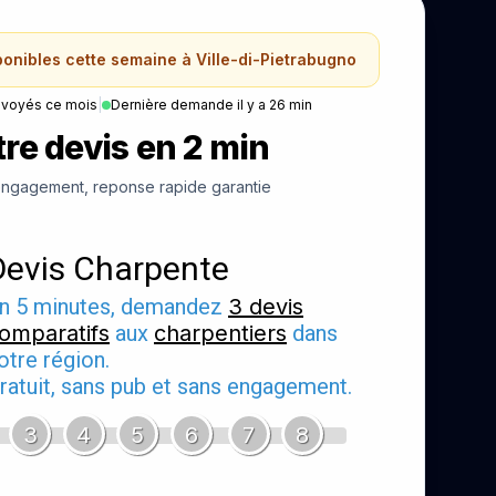
ponibles cette semaine à Ville-di-Pietrabugno
nvoyés ce mois
|
Dernière demande il y a 26 min
re devis en 2 min
ngagement, reponse rapide garantie
Devis Charpente
n 5 minutes, demandez
3 devis
omparatifs
aux
charpentiers
dans
otre région.
ratuit, sans pub et sans engagement.
3
4
5
6
7
8