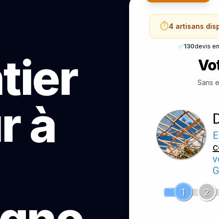
⏱️
4 artisans dis
✅
130
devis e
tier
Vot
Sans e
r à
E
c
v
G
1
2
ugno