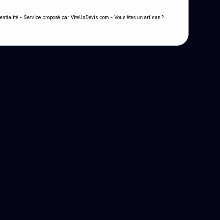
- Service proposé par
-
entialité
ViteUnDevis.com
Vous êtes un artisan ?