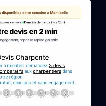
s disponibles cette semaine à Monticello
nvoyés ce mois
|
Dernière demande il y a 12 min
re devis en 2 min
ngagement, reponse rapide garantie
Devis Charpente
n 5 minutes, demandez
3 devis
omparatifs
aux
charpentiers
dans
otre région.
ratuit, sans pub et sans engagement.
3
4
5
6
7
8