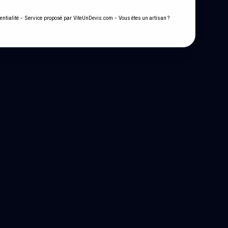
- Service proposé par
-
entialité
ViteUnDevis.com
Vous êtes un artisan ?