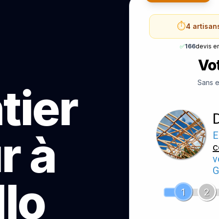
⏱️
4 artisan
✅
166
devis e
Vot
Sans e
tier
r à
E
c
v
G
lo
1
2