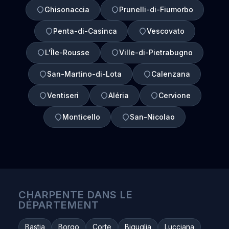
Ghisonaccia
Prunelli-di-Fiumorbo
Penta-di-Casinca
Vescovato
L'Île-Rousse
Ville-di-Pietrabugno
San-Martino-di-Lota
Calenzana
Ventiseri
Aléria
Cervione
Monticello
San-Nicolao
CHARPENTE DANS LE
DÉPARTEMENT
Bastia
Borgo
Corte
Biguglia
Lucciana