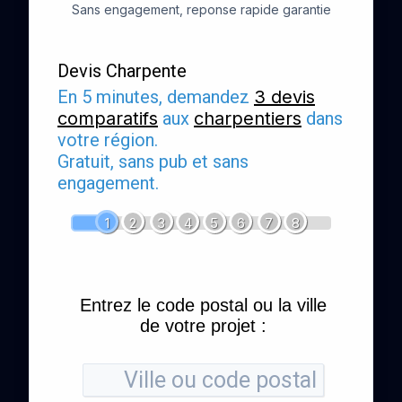
Sans engagement, reponse rapide garantie
Devis Charpente
En 5 minutes, demandez
3 devis
comparatifs
aux
charpentiers
dans
votre région.
Gratuit, sans pub et sans
engagement.
1
2
3
4
5
6
7
8
Entrez le code postal ou la ville
de votre projet :