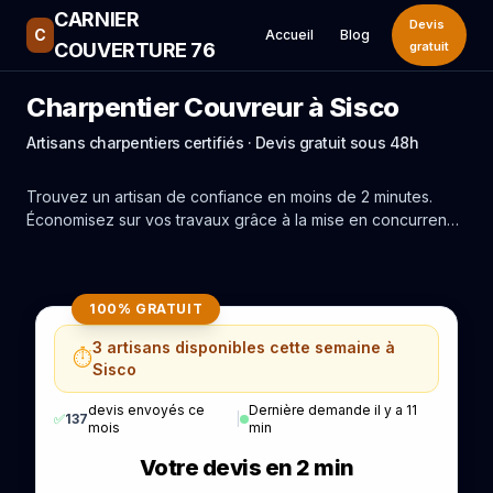
CARNIER
Devis
C
Accueil
Blog
COUVERTURE 76
gratuit
Charpentier Couvreur à Sisco
Artisans charpentiers certifiés · Devis gratuit sous 48h
Trouvez un artisan de confiance en moins de 2 minutes.
Économisez sur vos travaux grâce à la mise en concurrence
réelle des experts de Sisco.
100% GRATUIT
3 artisans disponibles cette semaine à
⏱️
Sisco
devis envoyés ce
Dernière demande il y a 11
✅
137
|
mois
min
Votre devis en 2 min