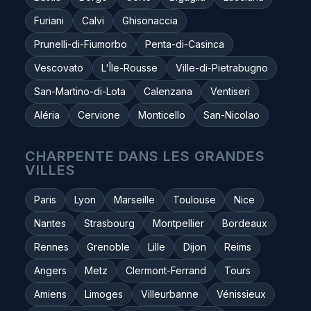
Furiani
Calvi
Ghisonaccia
Prunelli-di-Fiumorbo
Penta-di-Casinca
Vescovato
L'Île-Rousse
Ville-di-Pietrabugno
San-Martino-di-Lota
Calenzana
Ventiseri
Aléria
Cervione
Monticello
San-Nicolao
CHARPENTE DANS LES GRANDES
VILLES
Paris
Lyon
Marseille
Toulouse
Nice
Nantes
Strasbourg
Montpellier
Bordeaux
Rennes
Grenoble
Lille
Dijon
Reims
Angers
Metz
Clermont-Ferrand
Tours
Amiens
Limoges
Villeurbanne
Vénissieux