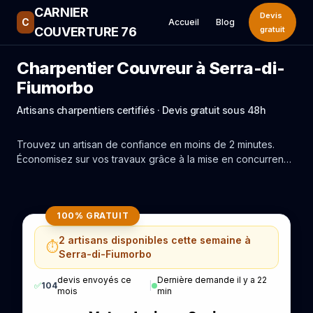
CARNIER
Devis
C
Accueil
Blog
COUVERTURE 76
gratuit
Charpentier Couvreur à Serra-di-
Fiumorbo
Artisans charpentiers certifiés · Devis gratuit sous 48h
Trouvez un artisan de confiance en moins de 2 minutes.
Économisez sur vos travaux grâce à la mise en concurrence
réelle des experts de Serra-di-Fiumorbo.
100% GRATUIT
2 artisans disponibles cette semaine à
⏱️
Serra-di-Fiumorbo
devis envoyés ce
Dernière demande il y a 22
✅
104
|
mois
min