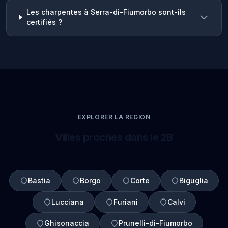
Les charpentes à Serra-di-Fiumorbo sont-ils
certifiés ?
EXPLORER LA REGION
Villes proches dans le 2B
Bastia
Borgo
Corte
Biguglia
Lucciana
Furiani
Calvi
Ghisonaccia
Prunelli-di-Fiumorbo