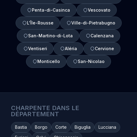
Penta-di-Casinca
Vescovato
L'Île-Rousse
Ville-di-Pietrabugno
San-Martino-di-Lota
Calenzana
Ventiseri
Aléria
Cervione
Monticello
San-Nicolao
CHARPENTE DANS LE
DÉPARTEMENT
Bastia
Borgo
Corte
Biguglia
Lucciana