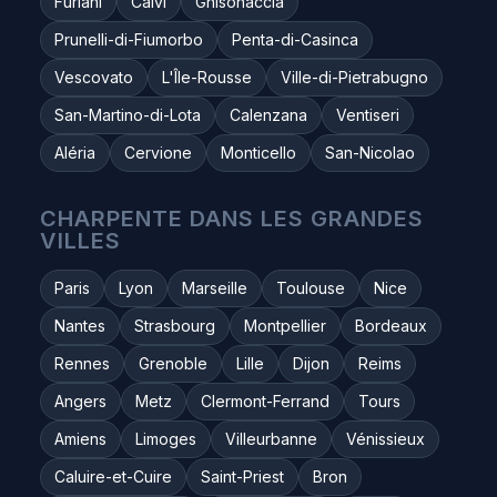
Furiani
Calvi
Ghisonaccia
Prunelli-di-Fiumorbo
Penta-di-Casinca
Vescovato
L'Île-Rousse
Ville-di-Pietrabugno
San-Martino-di-Lota
Calenzana
Ventiseri
Aléria
Cervione
Monticello
San-Nicolao
CHARPENTE DANS LES GRANDES
VILLES
Paris
Lyon
Marseille
Toulouse
Nice
Nantes
Strasbourg
Montpellier
Bordeaux
Rennes
Grenoble
Lille
Dijon
Reims
Angers
Metz
Clermont-Ferrand
Tours
Amiens
Limoges
Villeurbanne
Vénissieux
Caluire-et-Cuire
Saint-Priest
Bron