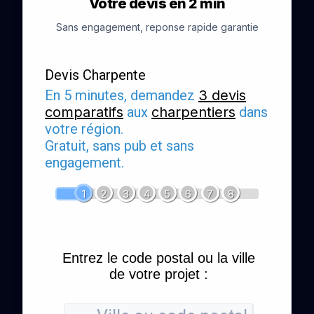
Votre devis en 2 min
Sans engagement, reponse rapide garantie
Devis Charpente
En 5 minutes, demandez
3 devis
comparatifs
aux
charpentiers
dans
votre région.
Gratuit, sans pub et sans
engagement.
1
2
3
4
5
6
7
8
Entrez le code postal ou la ville
de votre projet :