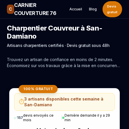
CARNIER
Devis
C
Accueil
Blog
COUVERTURE 76
gratuit
Charpentier Couvreur à San-
Damiano
Artisans charpentiers certifiés · Devis gratuit sous 48h
Trouvez un artisan de confiance en moins de 2 minutes.
Économisez sur vos travaux grâce à la mise en concurrence
réelle des experts de San-Damiano.
100% GRATUIT
3 artisans disponibles cette semaine à
⏱️
San-Damiano
devis envoyés ce
Dernière demande il y a 29
✅
157
|
mois
min