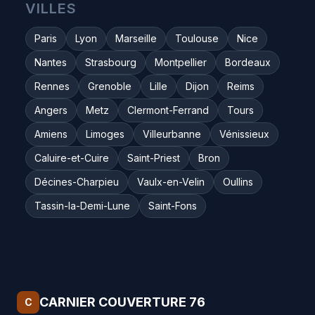
VILLES
Paris
Lyon
Marseille
Toulouse
Nice
Nantes
Strasbourg
Montpellier
Bordeaux
Rennes
Grenoble
Lille
Dijon
Reims
Angers
Metz
Clermont-Ferrand
Tours
Amiens
Limoges
Villeurbanne
Vénissieux
Caluire-et-Cuire
Saint-Priest
Bron
Décines-Charpieu
Vaulx-en-Velin
Oullins
Tassin-la-Demi-Lune
Saint-Fons
CARNIER COUVERTURE 76
C