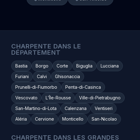
CHARPENTE DANS LE
DÉPARTEMENT
Bastia
Borgo
Corte
Biguglia
Lucciana
Furiani
Calvi
Ghisonaccia
Prunelli-di-Fiumorbo
Penta-di-Casinca
Vescovato
L'Île-Rousse
Ville-di-Pietrabugno
San-Martino-di-Lota
Calenzana
Ventiseri
Aléria
Cervione
Monticello
San-Nicolao
CHARPENTE DANS LES GRANDES