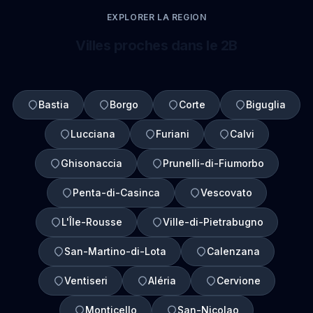
EXPLORER LA REGION
Villes proches dans le 2B
Bastia
Borgo
Corte
Biguglia
Lucciana
Furiani
Calvi
Ghisonaccia
Prunelli-di-Fiumorbo
Penta-di-Casinca
Vescovato
L'Île-Rousse
Ville-di-Pietrabugno
San-Martino-di-Lota
Calenzana
Ventiseri
Aléria
Cervione
Monticello
San-Nicolao