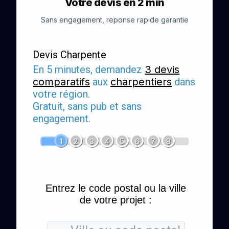
Votre devis en 2 min
Sans engagement, reponse rapide garantie
Devis Charpente
En 5 minutes, demandez
3 devis
comparatifs
aux
charpentiers
dans
votre région.
Gratuit, sans pub et sans
engagement.
1
2
3
4
5
6
7
8
Entrez le code postal ou la ville
de votre projet :