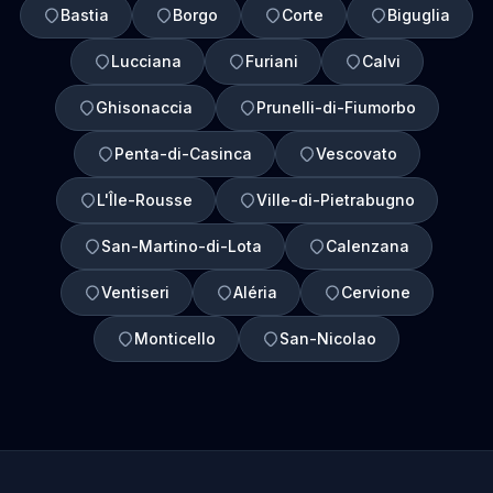
Bastia
Borgo
Corte
Biguglia
Lucciana
Furiani
Calvi
Ghisonaccia
Prunelli-di-Fiumorbo
Penta-di-Casinca
Vescovato
L'Île-Rousse
Ville-di-Pietrabugno
San-Martino-di-Lota
Calenzana
Ventiseri
Aléria
Cervione
Monticello
San-Nicolao