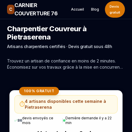
CARNIER
Devis
C
Accueil
Blog
COUVERTURE 76
gratuit
Charpentier Couvreur à
Pietraserena
Artisans charpentiers certifiés · Devis gratuit sous 48h
Trouvez un artisan de confiance en moins de 2 minutes.
Économisez sur vos travaux grâce à la mise en concurrence
réelle des experts de Pietraserena.
100% GRATUIT
4 artisans disponibles cette semaine à
⏱️
Pietraserena
devis envoyés ce
Dernière demande il y a 22
✅
86
|
mois
min