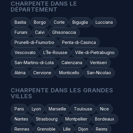
CHARPENTE DANS LE
DÉPARTEMENT
Bastia
Borgo
Corte
Biguglia
Lucciana
Furiani
Calvi
Ghisonaccia
Prunelli-di-Fiumorbo
Penta-di-Casinca
Vescovato
L'Île-Rousse
Ville-di-Pietrabugno
San-Martino-di-Lota
Calenzana
Ventiseri
Aléria
Cervione
Monticello
San-Nicolao
CHARPENTE DANS LES GRANDES
VILLES
Paris
Lyon
Marseille
Toulouse
Nice
Nantes
Strasbourg
Montpellier
Bordeaux
Rennes
Grenoble
Lille
Dijon
Reims