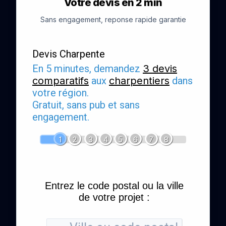
Votre devis en 2 min
Sans engagement, reponse rapide garantie
Devis Charpente
En 5 minutes, demandez
3 devis
comparatifs
aux
charpentiers
dans
votre région.
Gratuit, sans pub et sans
engagement.
1
2
3
4
5
6
7
8
Entrez le code postal ou la ville
de votre projet :