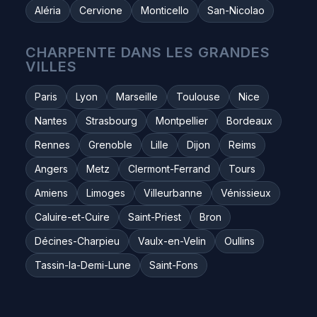
Aléria
Cervione
Monticello
San-Nicolao
CHARPENTE DANS LES GRANDES
VILLES
Paris
Lyon
Marseille
Toulouse
Nice
Nantes
Strasbourg
Montpellier
Bordeaux
Rennes
Grenoble
Lille
Dijon
Reims
Angers
Metz
Clermont-Ferrand
Tours
Amiens
Limoges
Villeurbanne
Vénissieux
Caluire-et-Cuire
Saint-Priest
Bron
Décines-Charpieu
Vaulx-en-Velin
Oullins
Tassin-la-Demi-Lune
Saint-Fons