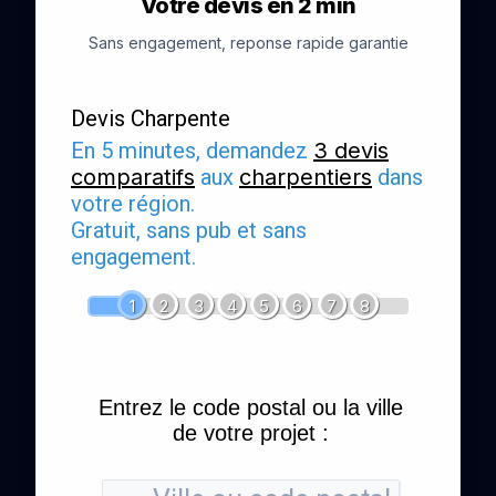
Votre devis en 2 min
Sans engagement, reponse rapide garantie
Devis Charpente
En 5 minutes, demandez
3 devis
comparatifs
aux
charpentiers
dans
votre région.
Gratuit, sans pub et sans
engagement.
1
2
3
4
5
6
7
8
Entrez le code postal ou la ville
de votre projet :