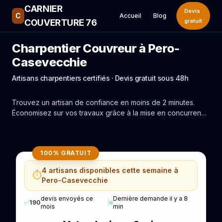
CARNIER
Devis
C
Accueil
Blog
COUVERTURE 76
gratuit
Charpentier Couvreur à Pero-
Casevecchie
Artisans charpentiers certifiés · Devis gratuit sous 48h
Trouvez un artisan de confiance en moins de 2 minutes.
Économisez sur vos travaux grâce à la mise en concurrence
réelle des experts de Pero-Casevecchie.
100% GRATUIT
4 artisans disponibles cette semaine à
⏱️
Pero-Casevecchie
devis envoyés ce
Dernière demande il y a 8
✅
190
|
mois
min