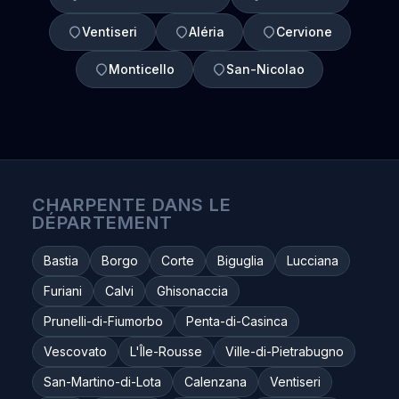
Ventiseri
Aléria
Cervione
Monticello
San-Nicolao
CHARPENTE DANS LE
DÉPARTEMENT
Bastia
Borgo
Corte
Biguglia
Lucciana
Furiani
Calvi
Ghisonaccia
Prunelli-di-Fiumorbo
Penta-di-Casinca
Vescovato
L'Île-Rousse
Ville-di-Pietrabugno
San-Martino-di-Lota
Calenzana
Ventiseri