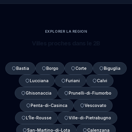
EXPLORER LA REGION
Villes proches dans le 2B
Bastia
Borgo
Corte
Biguglia
Lucciana
Furiani
Calvi
Ghisonaccia
Prunelli-di-Fiumorbo
Penta-di-Casinca
Vescovato
L'Île-Rousse
Ville-di-Pietrabugno
San-Martino-di-Lota
Calenzana