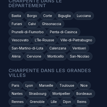
CHARPENTE DANS LE
DÉPARTEMENT
Bastia
Borgo
Corte
Biguglia
Lucciana
Furiani
Calvi
Ghisonaccia
Prunelli-di-Fiumorbo
Penta-di-Casinca
Vescovato
L'Île-Rousse
Ville-di-Pietrabugno
San-Martino-di-Lota
Calenzana
Ventiseri
Aléria
Cervione
Monticello
San-Nicolao
CHARPENTE DANS LES GRANDES
VILLES
Paris
Lyon
Marseille
Toulouse
Nice
Nantes
Strasbourg
Montpellier
Bordeaux
Rennes
Grenoble
Lille
Dijon
Reims