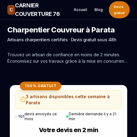
CARNIER
Devis
C
Accueil
Blog
COUVERTURE 76
gratuit
Charpentier Couvreur à Parata
Artisans charpentiers certifiés · Devis gratuit sous 48h
Trouvez un artisan de confiance en moins de 2 minutes.
Économisez sur vos travaux grâce à la mise en concurrence
réelle des experts de Parata.
100% GRATUIT
3 artisans disponibles cette semaine à
⏱️
Parata
devis envoyés ce
Dernière demande il y a 21
✅
101
|
mois
min
Votre devis en 2 min