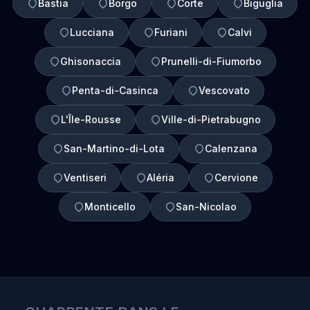
Bastia
Borgo
Corte
Biguglia
Lucciana
Furiani
Calvi
Ghisonaccia
Prunelli-di-Fiumorbo
Penta-di-Casinca
Vescovato
L'Île-Rousse
Ville-di-Pietrabugno
San-Martino-di-Lota
Calenzana
Ventiseri
Aléria
Cervione
Monticello
San-Nicolao