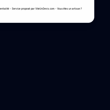
- Service proposé par
-
entialité
ViteUnDevis.com
Vous êtes un artisan ?