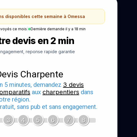
ans disponibles cette semaine à Omessa
nvoyés ce mois
|
Dernière demande il y a 18 min
re devis en 2 min
ngagement, reponse rapide garantie
Devis Charpente
n 5 minutes, demandez
3 devis
omparatifs
aux
charpentiers
dans
otre région.
ratuit, sans pub et sans engagement.
3
4
5
6
7
8