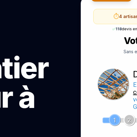
⏱️
4 artis
✅
118
devis e
Vot
Sans e
tier
r à
E
c
v
G
1
2