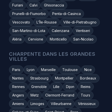
Furiani
Calvi
Ghisonaccia
Prunelli-di-Fiumorbo
Penta-di-Casinca
Vescovato
L'Île-Rousse
Ville-di-Pietrabugno
San-Martino-di-Lota
Calenzana
Ventiseri
Aléria
Cervione
Monticello
San-Nicolao
CHARPENTE DANS LES GRANDES
VILLES
Paris
Lyon
Marseille
Toulouse
Nice
Nantes
Strasbourg
Montpellier
Bordeaux
Rennes
Grenoble
Lille
Dijon
Reims
Angers
Metz
Clermont-Ferrand
Tours
Amiens
Limoges
Villeurbanne
Vénissieux