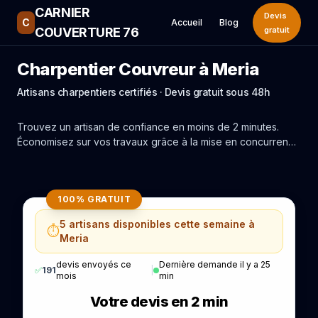
CARNIER
Devis
C
Accueil
Blog
COUVERTURE 76
gratuit
Charpentier Couvreur à Meria
Artisans charpentiers certifiés · Devis gratuit sous 48h
Trouvez un artisan de confiance en moins de 2 minutes.
Économisez sur vos travaux grâce à la mise en concurrence
réelle des experts de Meria.
100% GRATUIT
5 artisans disponibles cette semaine à
⏱️
Meria
devis envoyés ce
Dernière demande il y a 25
✅
191
|
mois
min
Votre devis en 2 min