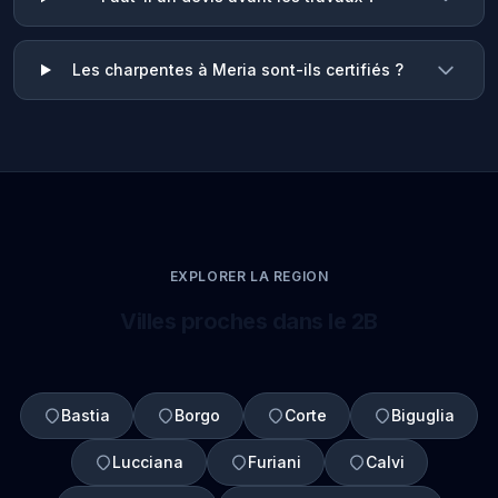
Les charpentes à Meria sont-ils certifiés ?
EXPLORER LA REGION
Villes proches dans le 2B
Bastia
Borgo
Corte
Biguglia
Lucciana
Furiani
Calvi