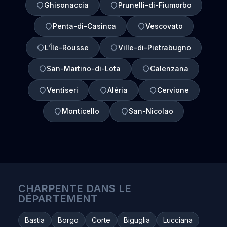
Ghisonaccia
Prunelli-di-Fiumorbo
Penta-di-Casinca
Vescovato
L'Île-Rousse
Ville-di-Pietrabugno
San-Martino-di-Lota
Calenzana
Ventiseri
Aléria
Cervione
Monticello
San-Nicolao
CHARPENTE DANS LE
DÉPARTEMENT
Bastia
Borgo
Corte
Biguglia
Lucciana