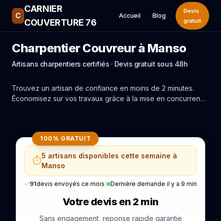
CARNIER
Devis
C
Accueil
Blog
COUVERTURE 76
gratuit
Charpentier Couvreur à Manso
Artisans charpentiers certifiés · Devis gratuit sous 48h
Trouvez un artisan de confiance en moins de 2 minutes.
Économisez sur vos travaux grâce à la mise en concurrence
réelle des experts de Manso.
100% GRATUIT
5 artisans disponibles cette semaine à
⏱️
Manso
✅
91
devis envoyés ce mois
|
Dernière demande il y a 9 min
Votre devis en 2 min
Sans engagement, reponse rapide garantie