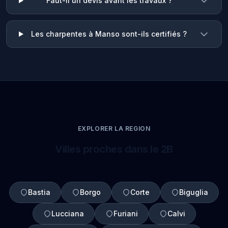
Faut-il un devis avant les travaux ?
Les charpentes à Manso sont-ils certifiés ?
EXPLORER LA REGION
Villes proches dans le 2B
Bastia
Borgo
Corte
Biguglia
Lucciana
Furiani
Calvi