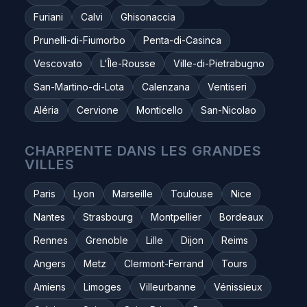
Furiani
Calvi
Ghisonaccia
Prunelli-di-Fiumorbo
Penta-di-Casinca
Vescovato
L'Île-Rousse
Ville-di-Pietrabugno
San-Martino-di-Lota
Calenzana
Ventiseri
Aléria
Cervione
Monticello
San-Nicolao
CHARPENTE DANS LES GRANDES
VILLES
Paris
Lyon
Marseille
Toulouse
Nice
Nantes
Strasbourg
Montpellier
Bordeaux
Rennes
Grenoble
Lille
Dijon
Reims
Angers
Metz
Clermont-Ferrand
Tours
Amiens
Limoges
Villeurbanne
Vénissieux