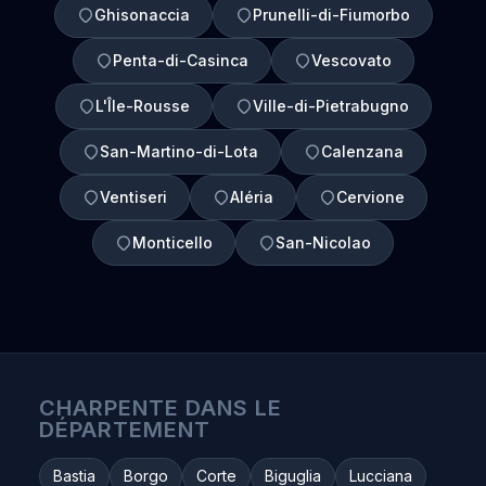
Ghisonaccia
Prunelli-di-Fiumorbo
Penta-di-Casinca
Vescovato
L'Île-Rousse
Ville-di-Pietrabugno
San-Martino-di-Lota
Calenzana
Ventiseri
Aléria
Cervione
Monticello
San-Nicolao
CHARPENTE DANS LE
DÉPARTEMENT
Bastia
Borgo
Corte
Biguglia
Lucciana