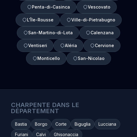
Penta-di-Casinca
Vescovato
L'Île-Rousse
Ville-di-Pietrabugno
San-Martino-di-Lota
Calenzana
Ventiseri
Aléria
Cervione
Monticello
San-Nicolao
CHARPENTE DANS LE
DÉPARTEMENT
Bastia
Borgo
Corte
Biguglia
Lucciana
Furiani
Calvi
Ghisonaccia