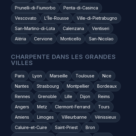
Prunelli-di-Fiumorbo
Penta-di-Casinca
Vescovato
L'Île-Rousse
Ville-di-Pietrabugno
San-Martino-di-Lota
Calenzana
Ventiseri
Aléria
Cervione
Monticello
San-Nicolao
CHARPENTE DANS LES GRANDES
VILLES
Paris
Lyon
Marseille
Toulouse
Nice
Nantes
Strasbourg
Montpellier
Bordeaux
Rennes
Grenoble
Lille
Dijon
Reims
Angers
Metz
Clermont-Ferrand
Tours
Amiens
Limoges
Villeurbanne
Vénissieux
Caluire-et-Cuire
Saint-Priest
Bron