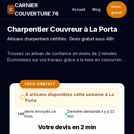
CARNIER
Devis
C
Accueil
Blog
COUVERTURE 76
gratuit
Charpentier Couvreur à La Porta
Artisans charpentiers certifiés · Devis gratuit sous 48h
Trouvez un artisan de confiance en moins de 2 minutes.
Économisez sur vos travaux grâce à la mise en concurrence
réelle des experts de La Porta.
100% GRATUIT
4 artisans disponibles cette semaine à La
⏱️
Porta
devis envoyés ce
Dernière demande il y a 22
✅
146
|
mois
min
Votre devis en 2 min