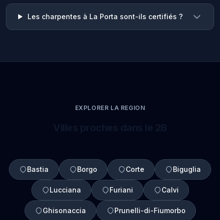
Les charpentes à La Porta sont-ils certifiés ?
EXPLORER LA REGION
Villes proches dans le 2B
Bastia
Borgo
Corte
Biguglia
Lucciana
Furiani
Calvi
Ghisonaccia
Prunelli-di-Fiumorbo