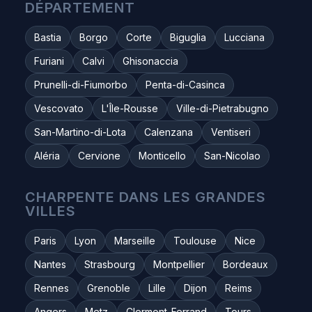
DÉPARTEMENT
Bastia
Borgo
Corte
Biguglia
Lucciana
Furiani
Calvi
Ghisonaccia
Prunelli-di-Fiumorbo
Penta-di-Casinca
Vescovato
L'Île-Rousse
Ville-di-Pietrabugno
San-Martino-di-Lota
Calenzana
Ventiseri
Aléria
Cervione
Monticello
San-Nicolao
CHARPENTE DANS LES GRANDES
VILLES
Paris
Lyon
Marseille
Toulouse
Nice
Nantes
Strasbourg
Montpellier
Bordeaux
Rennes
Grenoble
Lille
Dijon
Reims
Angers
Metz
Clermont-Ferrand
Tours