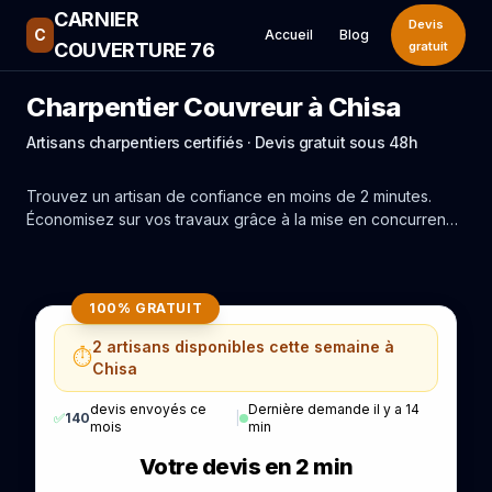
CARNIER
Devis
C
Accueil
Blog
COUVERTURE 76
gratuit
Charpentier Couvreur à Chisa
Artisans charpentiers certifiés · Devis gratuit sous 48h
Trouvez un artisan de confiance en moins de 2 minutes.
Économisez sur vos travaux grâce à la mise en concurrence
réelle des experts de Chisa.
100% GRATUIT
2 artisans disponibles cette semaine à
⏱️
Chisa
devis envoyés ce
Dernière demande il y a 14
✅
140
|
mois
min
Votre devis en 2 min