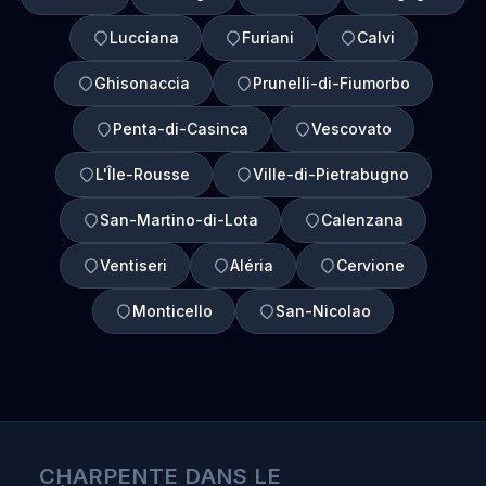
Lucciana
Furiani
Calvi
Ghisonaccia
Prunelli-di-Fiumorbo
Penta-di-Casinca
Vescovato
L'Île-Rousse
Ville-di-Pietrabugno
San-Martino-di-Lota
Calenzana
Ventiseri
Aléria
Cervione
Monticello
San-Nicolao
CHARPENTE DANS LE