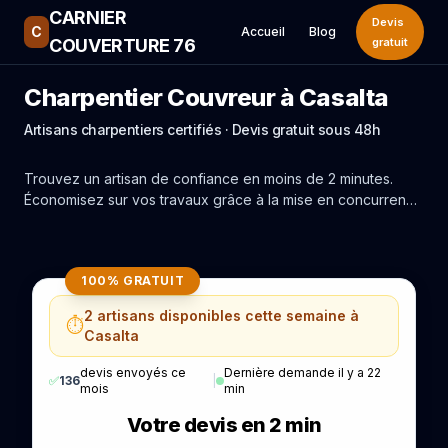
CARNIER
Devis
C
Accueil
Blog
COUVERTURE 76
gratuit
Charpentier Couvreur à Casalta
Artisans charpentiers certifiés · Devis gratuit sous 48h
Trouvez un artisan de confiance en moins de 2 minutes.
Économisez sur vos travaux grâce à la mise en concurrence
réelle des experts de Casalta.
100% GRATUIT
2 artisans disponibles cette semaine à
⏱️
Casalta
devis envoyés ce
Dernière demande il y a 22
✅
136
|
mois
min
Votre devis en 2 min