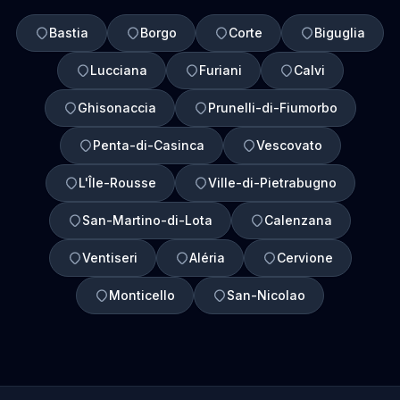
Bastia
Borgo
Corte
Biguglia
Lucciana
Furiani
Calvi
Ghisonaccia
Prunelli-di-Fiumorbo
Penta-di-Casinca
Vescovato
L'Île-Rousse
Ville-di-Pietrabugno
San-Martino-di-Lota
Calenzana
Ventiseri
Aléria
Cervione
Monticello
San-Nicolao