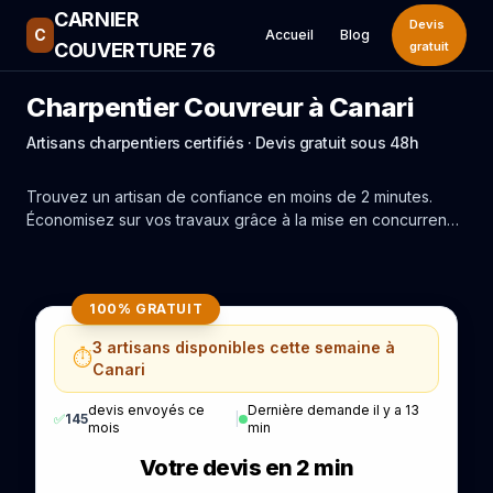
CARNIER
Devis
C
Accueil
Blog
COUVERTURE 76
gratuit
Charpentier Couvreur à Canari
Artisans charpentiers certifiés · Devis gratuit sous 48h
Trouvez un artisan de confiance en moins de 2 minutes.
Économisez sur vos travaux grâce à la mise en concurrence
réelle des experts de Canari.
100% GRATUIT
3 artisans disponibles cette semaine à
⏱️
Canari
devis envoyés ce
Dernière demande il y a 13
✅
145
|
mois
min
Votre devis en 2 min