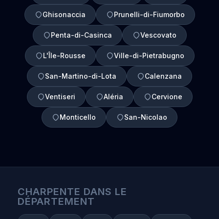
Ghisonaccia
Prunelli-di-Fiumorbo
Penta-di-Casinca
Vescovato
L'Île-Rousse
Ville-di-Pietrabugno
San-Martino-di-Lota
Calenzana
Ventiseri
Aléria
Cervione
Monticello
San-Nicolao
CHARPENTE DANS LE
DÉPARTEMENT