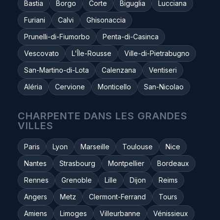
Bastia
Borgo
Corte
Biguglia
Lucciana
Furiani
Calvi
Ghisonaccia
Prunelli-di-Fiumorbo
Penta-di-Casinca
Vescovato
L'Île-Rousse
Ville-di-Pietrabugno
San-Martino-di-Lota
Calenzana
Ventiseri
Aléria
Cervione
Monticello
San-Nicolao
CHARPENTE DANS LES GRANDES
VILLES
Paris
Lyon
Marseille
Toulouse
Nice
Nantes
Strasbourg
Montpellier
Bordeaux
Rennes
Grenoble
Lille
Dijon
Reims
Angers
Metz
Clermont-Ferrand
Tours
Amiens
Limoges
Villeurbanne
Vénissieux