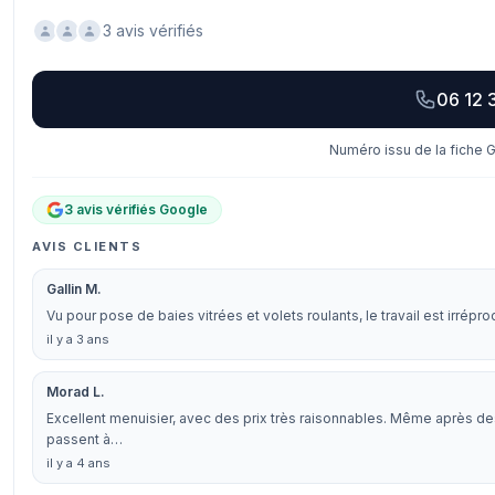
3 avis vérifiés
06 12 
Numéro issu de la fiche G
3 avis vérifiés Google
AVIS CLIENTS
Gallin M.
Vu pour pose de baies vitrées et volets roulants, le travail est irrép
il y a 3 ans
Morad L.
Excellent menuisier, avec des prix très raisonnables. Même après des 
passent à…
il y a 4 ans