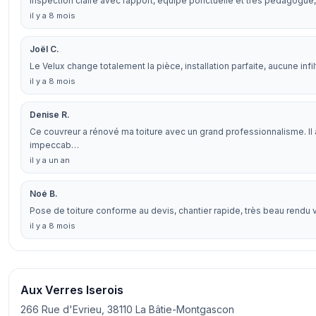
Inspection claire avec rapport, équipe ponctuelle et très pédagogue, 
il y a 8 mois
Joël C.
Le Velux change totalement la pièce, installation parfaite, aucune infilt
il y a 8 mois
Denise R.
Ce couvreur a rénové ma toiture avec un grand professionnalisme. Il a
impeccab…
il y a un an
Noé B.
Pose de toiture conforme au devis, chantier rapide, très beau rendu vis
il y a 8 mois
Aux Verres Iserois
266 Rue d'Evrieu, 38110 La Bâtie-Montgascon