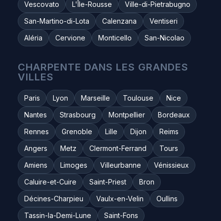
Vescovato
L'Île-Rousse
Ville-di-Pietrabugno
San-Martino-di-Lota
Calenzana
Ventiseri
Aléria
Cervione
Monticello
San-Nicolao
CHARPENTE DANS LES GRANDES
VILLES
Paris
Lyon
Marseille
Toulouse
Nice
Nantes
Strasbourg
Montpellier
Bordeaux
Rennes
Grenoble
Lille
Dijon
Reims
Angers
Metz
Clermont-Ferrand
Tours
Amiens
Limoges
Villeurbanne
Vénissieux
Caluire-et-Cuire
Saint-Priest
Bron
Décines-Charpieu
Vaulx-en-Velin
Oullins
Tassin-la-Demi-Lune
Saint-Fons