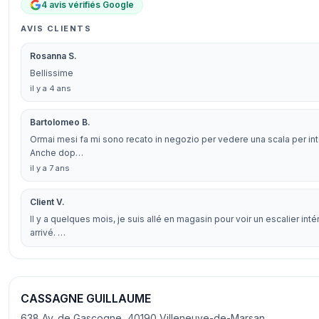
4 avis vérifiés Google
AVIS CLIENTS
Rosanna S.
Bellissime
il y a 4 ans
Bartolomeo B.
Ormai mesi fa mi sono recato in negozio per vedere una scala per inte
Anche dop…
il y a 7 ans
Client V.
Il y a quelques mois, je suis allé en magasin pour voir un escalier in
arrivé. …
CASSAGNE GUILLAUME
638 Av. de Gascogne, 40190 Villeneuve-de-Marsan