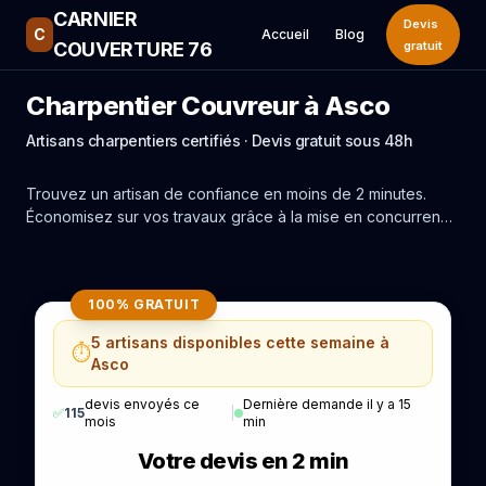
CARNIER
Devis
C
Accueil
Blog
COUVERTURE 76
gratuit
Charpentier Couvreur à Asco
Artisans charpentiers certifiés · Devis gratuit sous 48h
Trouvez un artisan de confiance en moins de 2 minutes.
Économisez sur vos travaux grâce à la mise en concurrence
réelle des experts de Asco.
100% GRATUIT
5 artisans disponibles cette semaine à
⏱️
Asco
devis envoyés ce
Dernière demande il y a 15
✅
115
|
mois
min
Votre devis en 2 min