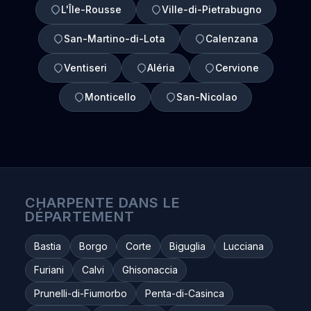
L'Île-Rousse
Ville-di-Pietrabugno
San-Martino-di-Lota
Calenzana
Ventiseri
Aléria
Cervione
Monticello
San-Nicolao
CHARPENTE DANS LE
DÉPARTEMENT
Bastia
Borgo
Corte
Biguglia
Lucciana
Furiani
Calvi
Ghisonaccia
Prunelli-di-Fiumorbo
Penta-di-Casinca