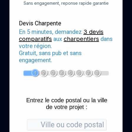
Sans engagement, reponse rapide garantie
Devis Charpente
En 5 minutes, demandez
3 devis
comparatifs
aux
charpentiers
dans
votre région.
Gratuit, sans pub et sans
engagement.
1
2
3
4
5
6
7
8
Entrez le code postal ou la ville
de votre projet :