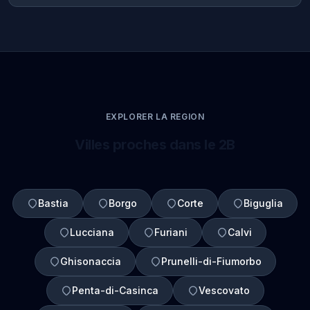
EXPLORER LA REGION
Villes proches dans le 2B
Bastia
Borgo
Corte
Biguglia
Lucciana
Furiani
Calvi
Ghisonaccia
Prunelli-di-Fiumorbo
Penta-di-Casinca
Vescovato