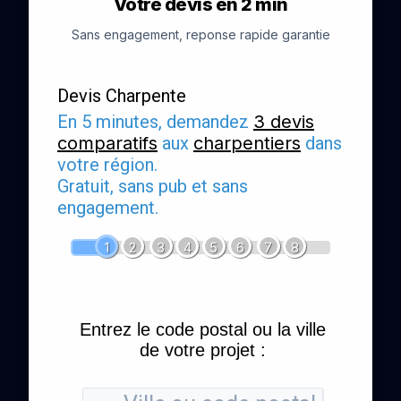
Votre devis en 2 min
Sans engagement, reponse rapide garantie
Devis Charpente
En 5 minutes, demandez
3 devis
comparatifs
aux
charpentiers
dans
votre région.
Gratuit, sans pub et sans
engagement.
1
2
3
4
5
6
7
8
Entrez le code postal ou la ville
de votre projet :