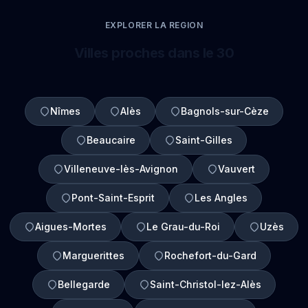
EXPLORER LA REGION
Villes proches dans le 30
Nîmes
Alès
Bagnols-sur-Cèze
Beaucaire
Saint-Gilles
Villeneuve-lès-Avignon
Vauvert
Pont-Saint-Esprit
Les Angles
Aigues-Mortes
Le Grau-du-Roi
Uzès
Marguerittes
Rochefort-du-Gard
Bellegarde
Saint-Christol-lez-Alès