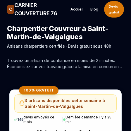
CARNIER
Devis
C
Accueil
Blog
COUVERTURE 76
gratuit
Charpentier Couvreur à Saint-
Martin-de-Valgalgues
Artisans charpentiers certifiés · Devis gratuit sous 48h
Trouvez un artisan de confiance en moins de 2 minutes.
Économisez sur vos travaux grâce à la mise en concurrence
réelle des experts de Saint-Martin-de-Valgalgues.
100% GRATUIT
3 artisans disponibles cette semaine à
⏱️
Saint-Martin-de-Valgalgues
devis envoyés ce
Dernière demande il y a 25
✅
145
|
mois
min