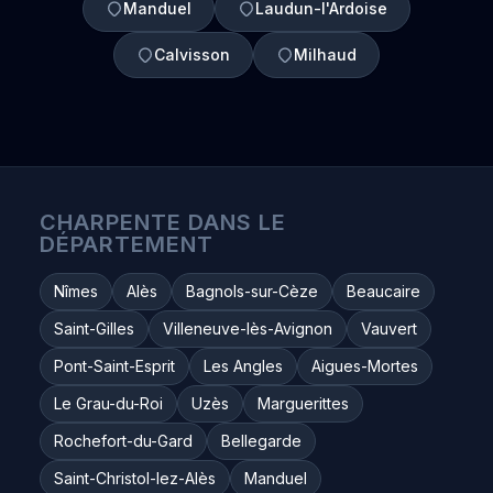
Manduel
Laudun-l'Ardoise
Calvisson
Milhaud
CHARPENTE DANS LE
DÉPARTEMENT
Nîmes
Alès
Bagnols-sur-Cèze
Beaucaire
Saint-Gilles
Villeneuve-lès-Avignon
Vauvert
Pont-Saint-Esprit
Les Angles
Aigues-Mortes
Le Grau-du-Roi
Uzès
Marguerittes
Rochefort-du-Gard
Bellegarde
Saint-Christol-lez-Alès
Manduel