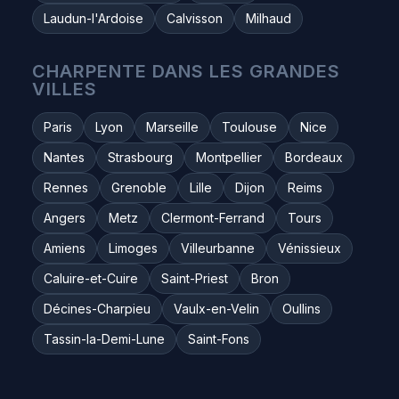
Laudun-l'Ardoise
Calvisson
Milhaud
CHARPENTE DANS LES GRANDES
VILLES
Paris
Lyon
Marseille
Toulouse
Nice
Nantes
Strasbourg
Montpellier
Bordeaux
Rennes
Grenoble
Lille
Dijon
Reims
Angers
Metz
Clermont-Ferrand
Tours
Amiens
Limoges
Villeurbanne
Vénissieux
Caluire-et-Cuire
Saint-Priest
Bron
Décines-Charpieu
Vaulx-en-Velin
Oullins
Tassin-la-Demi-Lune
Saint-Fons