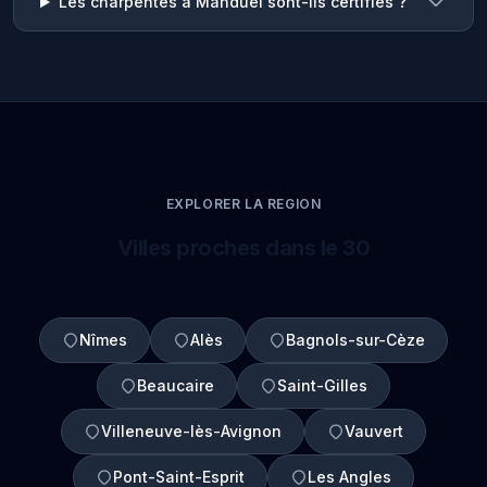
Les charpentes à Manduel sont-ils certifiés ?
EXPLORER LA REGION
Villes proches dans le 30
Nîmes
Alès
Bagnols-sur-Cèze
Beaucaire
Saint-Gilles
Villeneuve-lès-Avignon
Vauvert
Pont-Saint-Esprit
Les Angles