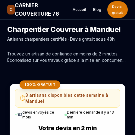
CARNIER
Devis
C
Accueil
Blog
COUVERTURE 76
gratuit
Charpentier Couvreur à Manduel
Artisans charpentiers certifiés · Devis gratuit sous 48h
Trouvez un artisan de confiance en moins de 2 minutes.
Économisez sur vos travaux grâce à la mise en concurrence
réelle des experts de Manduel.
100% GRATUIT
3 artisans disponibles cette semaine à
⏱️
Manduel
devis envoyés ce
Dernière demande il y a 13
✅
93
|
mois
min
Votre devis en 2 min