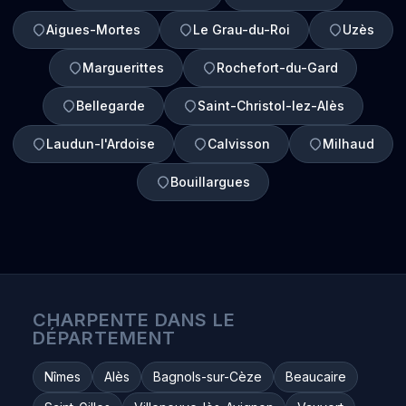
Aigues-Mortes
Le Grau-du-Roi
Uzès
Marguerittes
Rochefort-du-Gard
Bellegarde
Saint-Christol-lez-Alès
Laudun-l'Ardoise
Calvisson
Milhaud
Bouillargues
CHARPENTE DANS LE
DÉPARTEMENT
Nîmes
Alès
Bagnols-sur-Cèze
Beaucaire