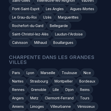
Saint-Gilles
Villeneuve-lès-Avignon
Vauvert
Pont-Saint-Esprit
Les Angles
Aigues-Mortes
Le Grau-du-Roi
Uzès
Marguerittes
Rochefort-du-Gard
Bellegarde
Saint-Christol-lez-Alès
Laudun-l'Ardoise
Calvisson
Milhaud
Bouillargues
CHARPENTE DANS LES GRANDES
VILLES
Paris
Lyon
Marseille
Toulouse
Nice
Nantes
Strasbourg
Montpellier
Bordeaux
Rennes
Grenoble
Lille
Dijon
Reims
Angers
Metz
Clermont-Ferrand
Tours
Amiens
Limoges
Villeurbanne
Vénissieux