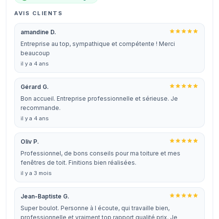
AVIS CLIENTS
amandine D.
Entreprise au top, sympathique et compétente ! Merci
beaucoup
il y a 4 ans
Gérard G.
Bon accueil. Entreprise professionnelle et sérieuse. Je
recommande.
il y a 4 ans
Oliv P.
Professionnel, de bons conseils pour ma toiture et mes
fenêtres de toit. Finitions bien réalisées.
il y a 3 mois
Jean-Baptiste G.
Super boulot. Personne à l écoute, qui travaille bien,
professionnelle et vraiment top rapport qualité prix. Je