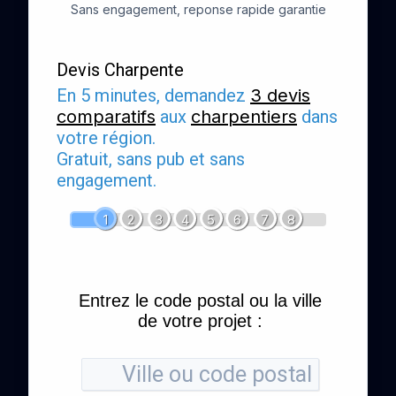
Sans engagement, reponse rapide garantie
Devis Charpente
En 5 minutes, demandez
3 devis
comparatifs
aux
charpentiers
dans
votre région.
Gratuit, sans pub et sans
engagement.
1
2
3
4
5
6
7
8
Entrez le code postal ou la ville
de votre projet :