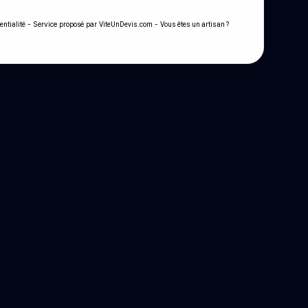
- Service proposé par
-
entialité
ViteUnDevis.com
Vous êtes un artisan ?