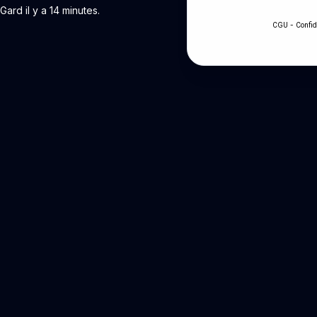
rd il y a 14 minutes.
-
CGU
Confid