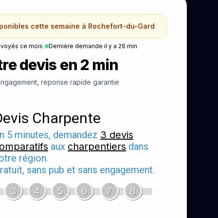
sponibles cette semaine à Rochefort-du-Gard
nvoyés ce mois
|
Dernière demande il y a 26 min
re devis en 2 min
ngagement, reponse rapide garantie
Devis Charpente
n 5 minutes, demandez
3 devis
omparatifs
aux
charpentiers
dans
otre région.
ratuit, sans pub et sans engagement.
3
4
5
6
7
8