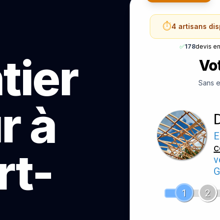
⏱️
4 artisans di
✅
178
devis e
tier
Vot
Sans e
r à
E
c
rt-
v
G
1
2