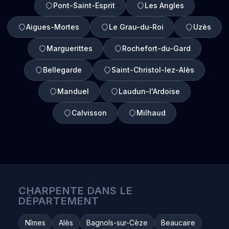
Pont-Saint-Esprit
Les Angles
Aigues-Mortes
Le Grau-du-Roi
Uzès
Marguerittes
Rochefort-du-Gard
Bellegarde
Saint-Christol-lez-Alès
Manduel
Laudun-l'Ardoise
Calvisson
Milhaud
CHARPENTE DANS LE
DÉPARTEMENT
Nîmes
Alès
Bagnols-sur-Cèze
Beaucaire