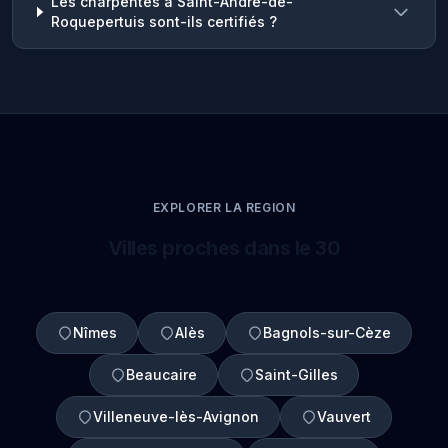
Les charpentes à Saint-André-de-
Roquepertuis sont-ils certifiés ?
EXPLORER LA REGION
Villes proches dans le 30
Nîmes
Alès
Bagnols-sur-Cèze
Beaucaire
Saint-Gilles
Villeneuve-lès-Avignon
Vauvert