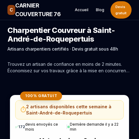
CARNIER
Devis
C
Accueil
Blog
COUVERTURE 76
gratuit
Charpentier Couvreur à Saint-
André-de-Roquepertuis
Artisans charpentiers certifiés · Devis gratuit sous 48h
Trouvez un artisan de confiance en moins de 2 minutes.
Économisez sur vos travaux grâce à la mise en concurrence
réelle des experts de Saint-André-de-Roquepertuis.
100% GRATUIT
2 artisans disponibles cette semaine à
⏱️
Saint-André-de-Roquepertuis
devis envoyés ce
Dernière demande il y a 22
✅
172
|
mois
min