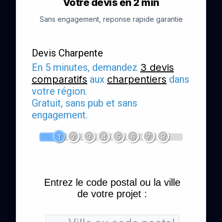
Votre devis en 2 min
Sans engagement, reponse rapide garantie
Devis Charpente
En 5 minutes, demandez
3 devis
comparatifs
aux
charpentiers
dans
votre région.
Gratuit, sans pub et sans
engagement.
1
2
3
4
5
6
7
8
Entrez le code postal ou la ville
de votre projet :