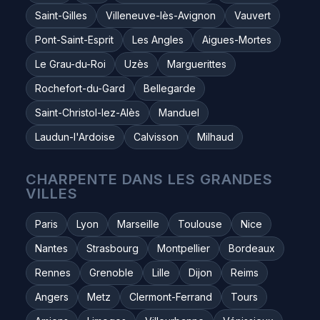
Saint-Gilles
Villeneuve-lès-Avignon
Vauvert
Pont-Saint-Esprit
Les Angles
Aigues-Mortes
Le Grau-du-Roi
Uzès
Marguerittes
Rochefort-du-Gard
Bellegarde
Saint-Christol-lez-Alès
Manduel
Laudun-l'Ardoise
Calvisson
Milhaud
CHARPENTE DANS LES GRANDES
VILLES
Paris
Lyon
Marseille
Toulouse
Nice
Nantes
Strasbourg
Montpellier
Bordeaux
Rennes
Grenoble
Lille
Dijon
Reims
Angers
Metz
Clermont-Ferrand
Tours