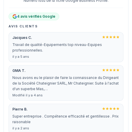
Numéro issu de la fiche Google Business Profile.
4 avis vérifiés Google
AVIS CLIENTS
Jacques C.
Travail de qualité-Equipements top niveau-Equipes
professionnelles.
il y a 5 ans
GMA T.
Nous avons eu le plaisir de faire la connaissance du Dirigeant
de la Société Chateignier SARL, Mr Chateignier. Suite à l'achat
d'un superbe Mas,…
Modifié il y a 4 ans
Pierre B.
Super entreprise . Compétence efficacité et gentillesse . Prix
raisonable
il y a 2 ans