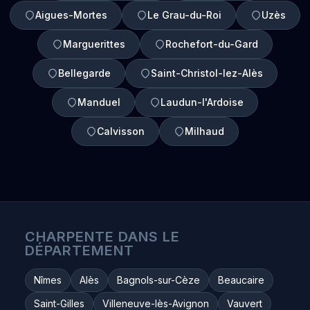
Aigues-Mortes
Le Grau-du-Roi
Uzès
Marguerittes
Rochefort-du-Gard
Bellegarde
Saint-Christol-lez-Alès
Manduel
Laudun-l'Ardoise
Calvisson
Milhaud
CHARPENTE DANS LE
DÉPARTEMENT
Nîmes
Alès
Bagnols-sur-Cèze
Beaucaire
Saint-Gilles
Villeneuve-lès-Avignon
Vauvert