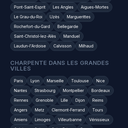
Pont-Saint-Esprit
Les Angles
Aigues-Mortes
Le Grau-du-Roi
Uzès
Marguerittes
Rochefort-du-Gard
Bellegarde
Saint-Christol-lez-Alès
Manduel
Laudun-l'Ardoise
Calvisson
Milhaud
CHARPENTE DANS LES GRANDES
VILLES
Paris
Lyon
Marseille
Toulouse
Nice
Nantes
Strasbourg
Montpellier
Bordeaux
Rennes
Grenoble
Lille
Dijon
Reims
Angers
Metz
Clermont-Ferrand
Tours
Amiens
Limoges
Villeurbanne
Vénissieux