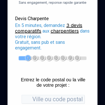
Sans engagement, reponse rapide garantie
Devis Charpente
En 5 minutes, demandez
3 devis
comparatifs
aux
charpentiers
dans
votre région.
Gratuit, sans pub et sans
engagement.
1
2
3
4
5
6
7
8
Entrez le code postal ou la ville
de votre projet :