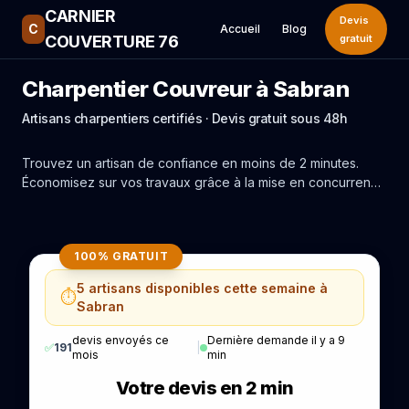
CARNIER
Devis
C
Accueil
Blog
COUVERTURE 76
gratuit
Charpentier Couvreur à Sabran
Artisans charpentiers certifiés · Devis gratuit sous 48h
Trouvez un artisan de confiance en moins de 2 minutes.
Économisez sur vos travaux grâce à la mise en concurrence
réelle des experts de Sabran.
100% GRATUIT
5 artisans disponibles cette semaine à
⏱️
Sabran
devis envoyés ce
Dernière demande il y a 9
✅
191
|
mois
min
Votre devis en 2 min