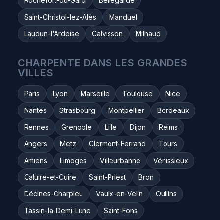
Rochefort-du-Gard
Bellegarde
Saint-Christol-lez-Alès
Manduel
Laudun-l'Ardoise
Calvisson
Milhaud
CHARPENTE DANS LES GRANDES
VILLES
Paris
Lyon
Marseille
Toulouse
Nice
Nantes
Strasbourg
Montpellier
Bordeaux
Rennes
Grenoble
Lille
Dijon
Reims
Angers
Metz
Clermont-Ferrand
Tours
Amiens
Limoges
Villeurbanne
Vénissieux
Caluire-et-Cuire
Saint-Priest
Bron
Décines-Charpieu
Vaulx-en-Velin
Oullins
Tassin-la-Demi-Lune
Saint-Fons