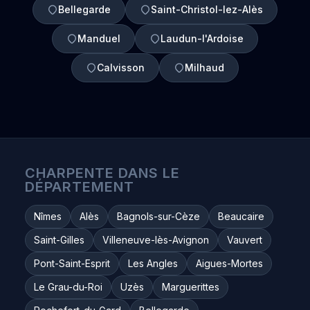
Bellegarde
Saint-Christol-lez-Alès
Manduel
Laudun-l'Ardoise
Calvisson
Milhaud
CHARPENTE DANS LE
DÉPARTEMENT
Nîmes
Alès
Bagnols-sur-Cèze
Beaucaire
Saint-Gilles
Villeneuve-lès-Avignon
Vauvert
Pont-Saint-Esprit
Les Angles
Aigues-Mortes
Le Grau-du-Roi
Uzès
Marguerittes