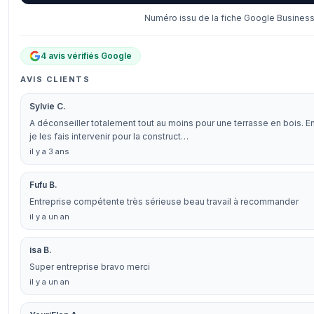
Numéro issu de la fiche Google Business 
4 avis vérifiés Google
AVIS CLIENTS
Sylvie C.
A déconseiller totalement tout au moins pour une terrasse en bois. En
je les fais intervenir pour la construct…
il y a 3 ans
Fufu B.
Entreprise compétente très sérieuse beau travail à recommander
il y a un an
isa B.
Super entreprise bravo merci
il y a un an