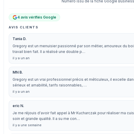
Numéro issu de la fiche Google Business 
4 avis vérifiés Google
AVIS CLIENTS
Tania D.
Gregory est un menuisier passionné par son métier, amoureux du bois, 
travail bien fait. Il a réalisé une double p…
il y a un an
MN B.
Gregory est un vrai professionnel précis et méticuleux, il excelle dan
sérieux et amabilité, tarifs raisonnables, …
il y a un an
eric N.
Je me réjouis d'avoir fait appel à Mr Kucharczak pour réaliser ma cuis
soin et grande qualité. Il a su me con…
il y a une semaine