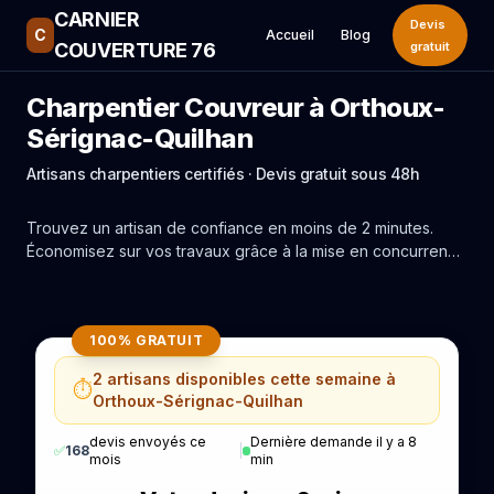
CARNIER
Devis
C
Accueil
Blog
COUVERTURE 76
gratuit
Charpentier Couvreur à Orthoux-
Sérignac-Quilhan
Artisans charpentiers certifiés · Devis gratuit sous 48h
Trouvez un artisan de confiance en moins de 2 minutes.
Économisez sur vos travaux grâce à la mise en concurrence
réelle des experts de Orthoux-Sérignac-Quilhan.
100% GRATUIT
2 artisans disponibles cette semaine à
⏱️
Orthoux-Sérignac-Quilhan
devis envoyés ce
Dernière demande il y a 8
✅
168
|
mois
min