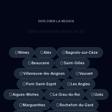
EXPLORER LA REGION
Villes proches dans le 30
Nîmes
Alès
Bagnols-sur-Cèze
Beaucaire
Saint-Gilles
Villeneuve-lès-Avignon
Vauvert
Pont-Saint-Esprit
Les Angles
Aigues-Mortes
Le Grau-du-Roi
Uzès
Marguerittes
Rochefort-du-Gard