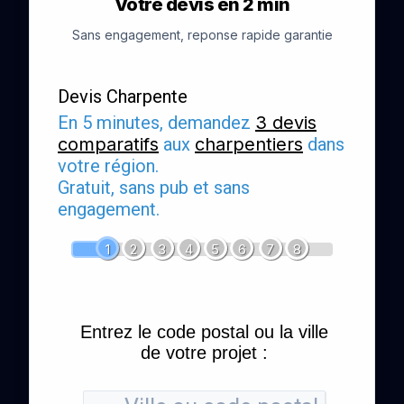
Votre devis en 2 min
Sans engagement, reponse rapide garantie
Devis Charpente
En 5 minutes, demandez
3 devis
comparatifs
aux
charpentiers
dans
votre région.
Gratuit, sans pub et sans
engagement.
1
2
3
4
5
6
7
8
Entrez le code postal ou la ville
de votre projet :