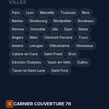
VILLES
Paris
Lyon
Marseille
Toulouse
Nice
Nantes
Strasbourg
Montpellier
Bordeaux
Rennes
Grenoble
Lille
Dijon
Reims
Angers
Metz
Clermont-Ferrand
Tours
Amiens
Limoges
Villeurbanne
Vénissieux
Caluire-et-Cuire
Saint-Priest
Bron
Décines-Charpieu
Vaulx-en-Velin
Oullins
Tassin-la-Demi-Lune
Saint-Fons
CARNIER COUVERTURE 76
C