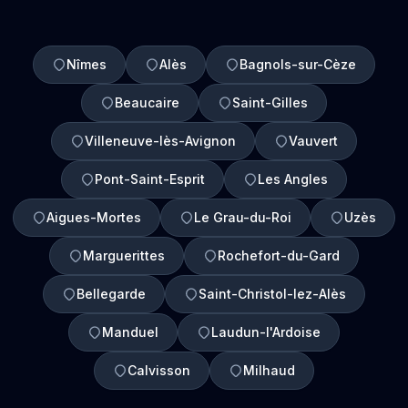
Nîmes
Alès
Bagnols-sur-Cèze
Beaucaire
Saint-Gilles
Villeneuve-lès-Avignon
Vauvert
Pont-Saint-Esprit
Les Angles
Aigues-Mortes
Le Grau-du-Roi
Uzès
Marguerittes
Rochefort-du-Gard
Bellegarde
Saint-Christol-lez-Alès
Manduel
Laudun-l'Ardoise
Calvisson
Milhaud