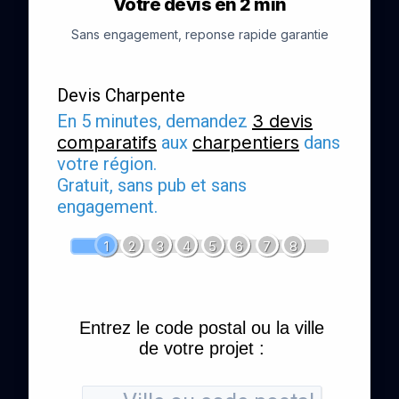
Votre devis en 2 min
Sans engagement, reponse rapide garantie
Devis Charpente
En 5 minutes, demandez
3 devis
comparatifs
aux
charpentiers
dans
votre région.
Gratuit, sans pub et sans
engagement.
1
2
3
4
5
6
7
8
Entrez le code postal ou la ville
de votre projet :