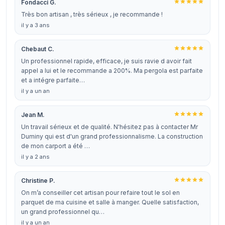
Fondacci G.
Très bon artisan , très sérieux , je recommande !
il y a 3 ans
Chebaut C.
Un professionnel rapide, efficace, je suis ravie d avoir fait
appel a lui et le recommande a 200%. Ma pergola est parfaite
et a intégre parfaite…
il y a un an
Jean M.
Un travail sérieux et de qualité. N'hésitez pas à contacter Mr
Duminy qui est d'un grand professionnalisme. La construction
de mon carport a été …
il y a 2 ans
Christine P.
On m’a conseiller cet artisan pour refaire tout le sol en
parquet de ma cuisine et salle à manger. Quelle satisfaction,
un grand professionnel qu…
il y a un an