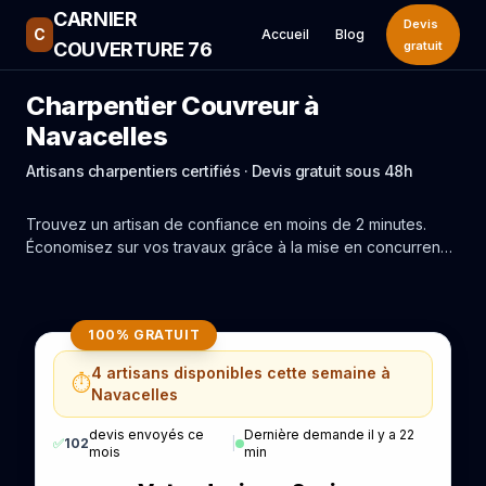
CARNIER
Devis
C
Accueil
Blog
COUVERTURE 76
gratuit
Charpentier Couvreur à
Navacelles
Artisans charpentiers certifiés · Devis gratuit sous 48h
Trouvez un artisan de confiance en moins de 2 minutes.
Économisez sur vos travaux grâce à la mise en concurrence
réelle des experts de Navacelles.
100% GRATUIT
4 artisans disponibles cette semaine à
⏱️
Navacelles
devis envoyés ce
Dernière demande il y a 22
✅
102
|
mois
min