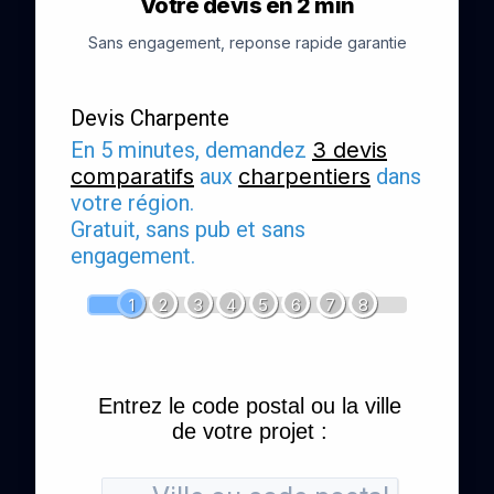
Votre devis en 2 min
Sans engagement, reponse rapide garantie
Devis Charpente
En 5 minutes, demandez
3 devis
comparatifs
aux
charpentiers
dans
votre région.
Gratuit, sans pub et sans
engagement.
1
2
3
4
5
6
7
8
Entrez le code postal ou la ville
de votre projet :