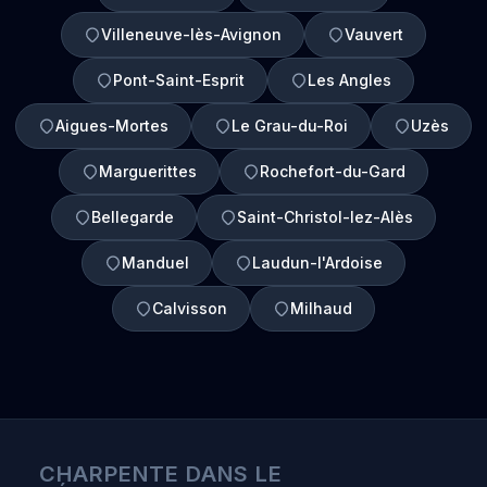
Villeneuve-lès-Avignon
Vauvert
Pont-Saint-Esprit
Les Angles
Aigues-Mortes
Le Grau-du-Roi
Uzès
Marguerittes
Rochefort-du-Gard
Bellegarde
Saint-Christol-lez-Alès
Manduel
Laudun-l'Ardoise
Calvisson
Milhaud
CHARPENTE DANS LE