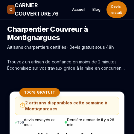
CARNIER
Devis
C
Accueil
Blog
COUVERTURE 76
gratuit
Charpentier Couvreur à
Montignargues
Artisans charpentiers certifiés · Devis gratuit sous 48h
Trouvez un artisan de confiance en moins de 2 minutes.
Économisez sur vos travaux grâce à la mise en concurrence
réelle des experts de Montignargues.
100% GRATUIT
2 artisans disponibles cette semaine à
⏱️
Montignargues
devis envoyés ce
Dernière demande il y a 26
✅
156
|
mois
min