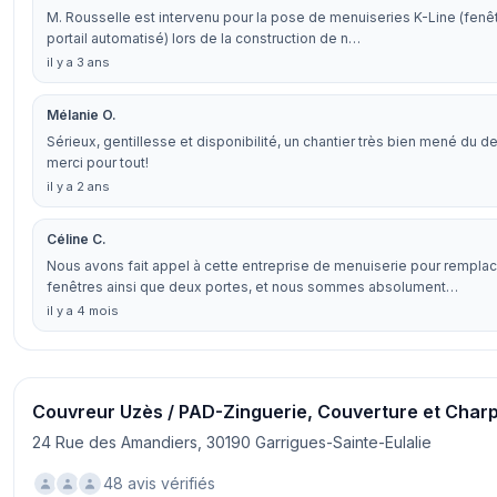
M. Rousselle est intervenu pour la pose de menuiseries K-Line (fenêt
portail automatisé) lors de la construction de n…
il y a 3 ans
Mélanie O.
Sérieux, gentillesse et disponibilité, un chantier très bien mené du dev
merci pour tout!
il y a 2 ans
Céline C.
Nous avons fait appel à cette entreprise de menuiserie pour rempla
fenêtres ainsi que deux portes, et nous sommes absolument…
il y a 4 mois
Couvreur Uzès / PAD-Zinguerie, Couverture et Char
24 Rue des Amandiers, 30190 Garrigues-Sainte-Eulalie
48 avis vérifiés