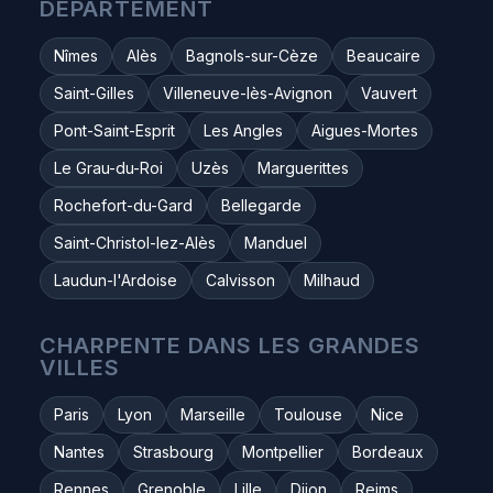
DÉPARTEMENT
Nîmes
Alès
Bagnols-sur-Cèze
Beaucaire
Saint-Gilles
Villeneuve-lès-Avignon
Vauvert
Pont-Saint-Esprit
Les Angles
Aigues-Mortes
Le Grau-du-Roi
Uzès
Marguerittes
Rochefort-du-Gard
Bellegarde
Saint-Christol-lez-Alès
Manduel
Laudun-l'Ardoise
Calvisson
Milhaud
CHARPENTE DANS LES GRANDES
VILLES
Paris
Lyon
Marseille
Toulouse
Nice
Nantes
Strasbourg
Montpellier
Bordeaux
Rennes
Grenoble
Lille
Dijon
Reims