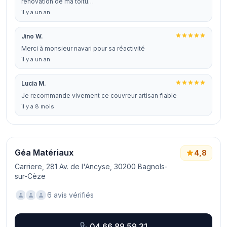
rénovation de ma toitu…
il y a un an
Jino W.
Merci à monsieur navari pour sa réactivité
il y a un an
Lucia M.
Je recommande vivement ce couvreur artisan fiable
il y a 8 mois
Géa Matériaux
4,8
Carriere, 281 Av. de l'Ancyse, 30200 Bagnols-
sur-Cèze
6 avis vérifiés
04 66 89 59 31