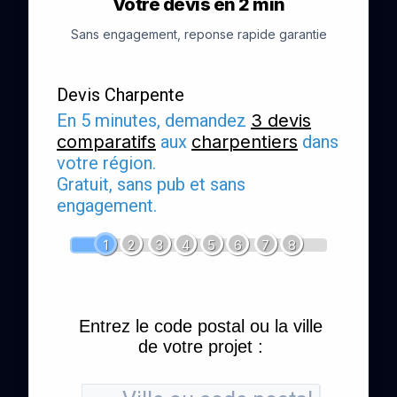
Votre devis en 2 min
Sans engagement, reponse rapide garantie
Devis Charpente
En 5 minutes, demandez
3 devis
comparatifs
aux
charpentiers
dans
votre région.
Gratuit, sans pub et sans
engagement.
1
2
3
4
5
6
7
8
Entrez le code postal ou la ville
de votre projet :