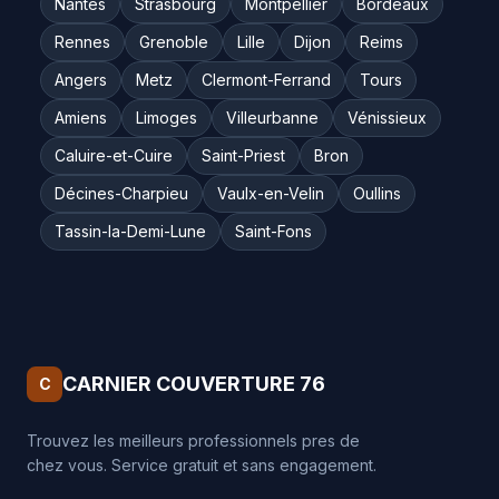
Nantes
Strasbourg
Montpellier
Bordeaux
Rennes
Grenoble
Lille
Dijon
Reims
Angers
Metz
Clermont-Ferrand
Tours
Amiens
Limoges
Villeurbanne
Vénissieux
Caluire-et-Cuire
Saint-Priest
Bron
Décines-Charpieu
Vaulx-en-Velin
Oullins
Tassin-la-Demi-Lune
Saint-Fons
CARNIER COUVERTURE 76
C
Trouvez les meilleurs professionnels pres de
chez vous. Service gratuit et sans engagement.