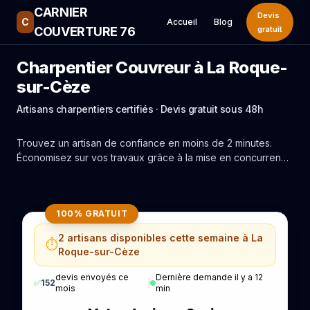
CARNIER
Devis
C
Accueil
Blog
COUVERTURE 76
gratuit
Charpentier Couvreur à La Roque-
sur-Cèze
Artisans charpentiers certifiés · Devis gratuit sous 48h
Trouvez un artisan de confiance en moins de 2 minutes.
Économisez sur vos travaux grâce à la mise en concurrence
réelle des experts de La Roque-sur-Cèze.
100% GRATUIT
2 artisans disponibles cette semaine à La
⏱️
Roque-sur-Cèze
devis envoyés ce
Dernière demande il y a 12
✅
152
|
mois
min