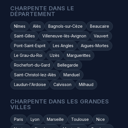
CHARPENTE DANS LE
DÉPARTEMENT
Nîmes
Alès
Bagnols-sur-Cèze
Beaucaire
Saint-Gilles
Villeneuve-lès-Avignon
Vauvert
Pont-Saint-Esprit
Les Angles
Aigues-Mortes
Le Grau-du-Roi
Uzès
Marguerittes
Rochefort-du-Gard
Bellegarde
Saint-Christol-lez-Alès
Manduel
Laudun-l'Ardoise
Calvisson
Milhaud
CHARPENTE DANS LES GRANDES
VILLES
Paris
Lyon
Marseille
Toulouse
Nice