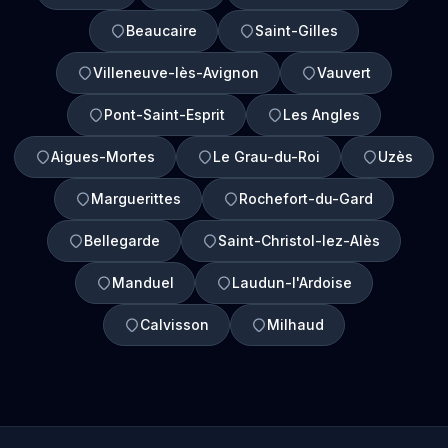
Beaucaire
Saint-Gilles
Villeneuve-lès-Avignon
Vauvert
Pont-Saint-Esprit
Les Angles
Aigues-Mortes
Le Grau-du-Roi
Uzès
Marguerittes
Rochefort-du-Gard
Bellegarde
Saint-Christol-lez-Alès
Manduel
Laudun-l'Ardoise
Calvisson
Milhaud